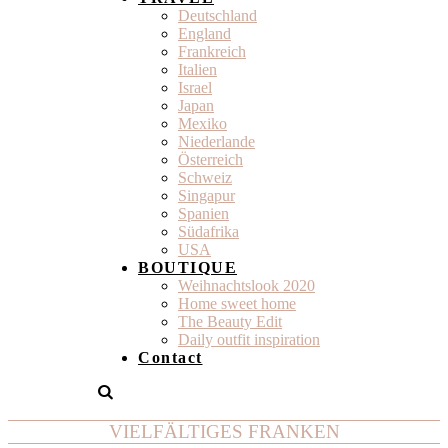
Deutschland
England
Frankreich
Italien
Israel
Japan
Mexiko
Niederlande
Österreich
Schweiz
Singapur
Spanien
Südafrika
USA
BOUTIQUE
Weihnachtslook 2020
Home sweet home
The Beauty Edit
Daily outfit inspiration
Contact
VIELFÄLTIGES FRANKEN