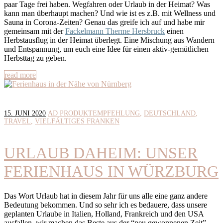
paar Tage frei haben. Wegfahren oder Urlaub in der Heimat? Was
kann man überhaupt machen? Und wie ist es z.B. mit Wellness und
Sauna in Corona-Zeiten? Genau das greife ich auf und habe mir
gemeinsam mit der
Fackelmann Therme Hersbruck
einen
Herbstausflug in der Heimat überlegt. Eine Mischung aus Wandern
und Entspannung, um euch eine Idee für einen aktiv-gemütlichen
Herbsttag zu geben.
read more
15. JUNI 2020
AD PRODUKTEMPFEHLUNG
DEUTSCHLAND
TRAVEL
VIELFÄLTIGES FRANKEN
URLAUB DAHEIM: UNSER
FERIENHAUS IN WÜRZBURG
Das Wort Urlaub hat in diesem Jahr für uns alle eine ganz andere
Bedeutung bekommen. Und so sehr ich es bedauere, dass unsere
geplanten Urlaube in Italien, Holland, Frankreich und den USA
ausfallen, wir machen das Beste aus der “neu gewonnenen Zeit”.