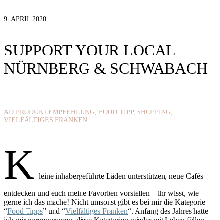
9. APRIL 2020
SUPPORT YOUR LOCAL
NÜRNBERG & SCHWABACH
AD PRODUKTEMPFEHLUNG
FOOD TIPP
SHOPPING
VIELFÄLTIGES FRANKEN
K
leine inhabergeführte Läden unterstützen, neue Cafés
entdecken und euch meine Favoriten vorstellen – ihr wisst, wie
gerne ich das mache! Nicht umsonst gibt es bei mir die Kategorie
“
Food Tipps
” und “
Vielfältiges Franken
“. Anfang des Jahres hatte
ich mir vorgenommen, diese Kategorien wieder mit Leben füllen.