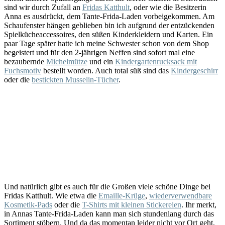
sind wir durch Zufall an
Fridas Katthult
, oder wie die Besitzerin
Anna es ausdrückt, dem Tante-Frida-Laden vorbeigekommen. Am
Schaufenster hängen geblieben bin ich aufgrund der entzückenden
Spielkücheaccessoires, den süßen Kinderkleidern und Karten. Ein
paar Tage später hatte ich meine Schwester schon von dem Shop
begeistert und für den 2-jährigen Neffen sind sofort mal eine
bezaubernde
Michelmütze
und ein
Kindergartenrucksack mit
Fuchsmotiv
bestellt worden. Auch total süß sind das
Kindergeschirr
oder die
bestickten Musselin-Tücher
.
Und natürlich gibt es auch für die Großen viele schöne Dinge bei
Fridas Katthult. Wie etwa die
Emaille-Krüge
,
wiederverwendbare
Kosmetik-Pads
oder die
T-Shirts mit kleinen Stickereien
. Ihr merkt,
in Annas Tante-Frida-Laden kann man sich stundenlang durch das
Sortiment stöbern. Und da das momentan leider nicht vor Ort geht,