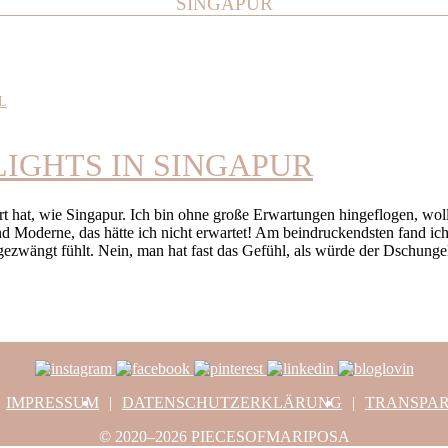
SINGAPUR
L
LIGHTS IN SINGAPUR
tert hat, wie Singapur. Ich bin ohne große Erwartungen hingeflogen, wo
nd Moderne, das hätte ich nicht erwartet! Am beindruckendsten fand ic
gezwängt fühlt. Nein, man hat fast das Gefühl, als würde der Dschunge
IMPRESSUM
DATENSCHUTZERKLÄRUNG
TRANSPA
© 2020–2026 PIECESOFMARIPOSA