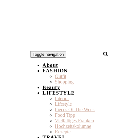
Toggle navigation
About
FASHION
Outfit
Shopping
Beauty
LIFESTYLE
Interior
Lifestyle
Pieces Of The Week
Food Tipp
Vielfältiges Franken
Hochzeitskolumne
Rezepte
TRAVEL