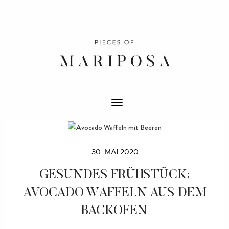
T
O
G
G
L
E
30. MAI 2020
N
A
V
GESUNDES FRÜHSTÜCK:
I
G
AVOCADO WAFFELN AUS DEM
A
T
BACKOFEN
I
O
N