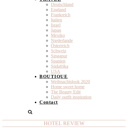
Deutschland
England
Frankreich
Italien
Israel
Japan
Mexiko
Niederlande
Österreich
Schweiz
Singapur
Spanien
Südafrika
USA
BOUTIQUE
Weihnachtslook 2020
Home sweet home
The Beauty Edit
Daily outfit inspiration
Contact
HOTEL REVIEW