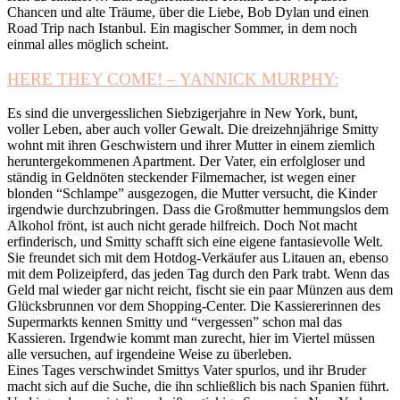
Chancen und alte Träume, über die Liebe, Bob Dylan und einen
Road Trip nach Istanbul. Ein magischer Sommer, in dem noch
einmal alles möglich scheint.
HERE THEY COME! – YANNICK MURPHY:
Es sind die unvergesslichen Siebzigerjahre in New York, bunt,
voller Leben, aber auch voller Gewalt. Die dreizehnjährige Smitty
wohnt mit ihren Geschwistern und ihrer Mutter in einem ziemlich
heruntergekommenen Apartment. Der Vater, ein erfolgloser und
ständig in Geldnöten steckender Filmemacher, ist wegen einer
blonden “Schlampe” ausgezogen, die Mutter versucht, die Kinder
irgendwie durchzubringen. Dass die Großmutter hemmungslos dem
Alkohol frönt, ist auch nicht gerade hilfreich. Doch Not macht
erfinderisch, und Smitty schafft sich eine eigene fantasievolle Welt.
Sie freundet sich mit dem Hotdog-Verkäufer aus Litauen an, ebenso
mit dem Polizeipferd, das jeden Tag durch den Park trabt. Wenn das
Geld mal wieder gar nicht reicht, fischt sie ein paar Münzen aus dem
Glücksbrunnen vor dem Shopping-Center. Die Kassiererinnen des
Supermarkts kennen Smitty und “vergessen” schon mal das
Kassieren. Irgendwie kommt man zurecht, hier im Viertel müssen
alle versuchen, auf irgendeine Weise zu überleben.
Eines Tages verschwindet Smittys Vater spurlos, und ihr Bruder
macht sich auf die Suche, die ihn schließlich bis nach Spanien führt.