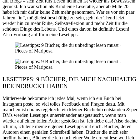
auf Blogs – sich Zeit fürs Lesen nehmen ist wieder ins Bewusstsein
gerückt. Ich war schon als Kind eine Leseratte, aber ab Mitte 20
habe ich mir dafür keine Zeit mehr genommen. War es vor ein paar
Jahren “in”, möglichst beschäftigt zu sein, geht der Trend jetzt
wieder hin zu mehr Ruhe, Selbstreflexion und mehr Zeit für die
schönen Dinge des Lebens. Und eines davon ist definitiv Lesen!
Also Vorhang auf für meine Lesetipps.
LESETIPPS: 9 BÜCHER, DIE MICH NACHHALTIG
BEEINDRUCKT HABEN
Mittlerweile bekomme ich jedes Mal, wenn ich ein Buch bei
Instagram poste, so viel tolles Feedback und Fragen dazu. Mit
manchen ist daraus regelrecht ein kleiner Buchclub entstanden & per
DMs werden Lesetipps untereinander ausgetauscht, wenn man
wieder auf einen tollen Autor gestoßen ist. Ich liebe das! Also dachte
ich mir, ich teile meine eigenen Lesetipps mit euch. Bücher, deren
Autoren einen genialen Schreibstil haben, Bücher die mich sehr
berührt haben, Bücher die ich nach einer Weile erneut lese weil ich