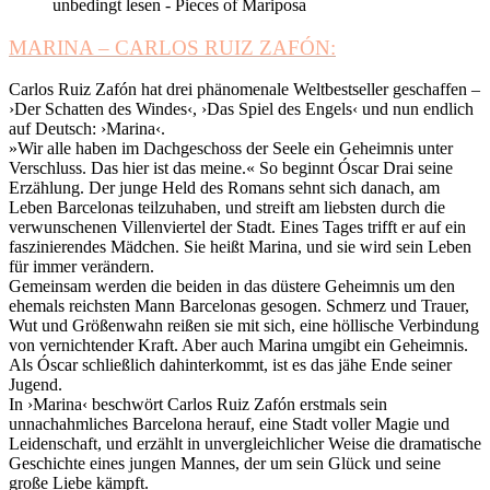
MARINA – CARLOS RUIZ ZAFÓN:
Carlos Ruiz Zafón hat drei phänomenale Weltbestseller geschaffen –
›Der Schatten des Windes‹, ›Das Spiel des Engels‹ und nun endlich
auf Deutsch: ›Marina‹.
»Wir alle haben im Dachgeschoss der Seele ein Geheimnis unter
Verschluss. Das hier ist das meine.« So beginnt Óscar Drai seine
Erzählung. Der junge Held des Romans sehnt sich danach, am
Leben Barcelonas teilzuhaben, und streift am liebsten durch die
verwunschenen Villenviertel der Stadt. Eines Tages trifft er auf ein
faszinierendes Mädchen. Sie heißt Marina, und sie wird sein Leben
für immer verändern.
Gemeinsam werden die beiden in das düstere Geheimnis um den
ehemals reichsten Mann Barcelonas gesogen. Schmerz und Trauer,
Wut und Größenwahn reißen sie mit sich, eine höllische Verbindung
von vernichtender Kraft. Aber auch Marina umgibt ein Geheimnis.
Als Óscar schließlich dahinterkommt, ist es das jähe Ende seiner
Jugend.
In ›Marina‹ beschwört Carlos Ruiz Zafón erstmals sein
unnachahmliches Barcelona herauf, eine Stadt voller Magie und
Leidenschaft, und erzählt in unvergleichlicher Weise die dramatische
Geschichte eines jungen Mannes, der um sein Glück und seine
große Liebe kämpft.