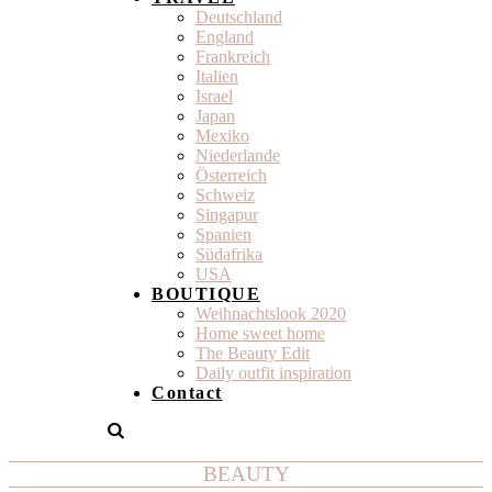
Deutschland
England
Frankreich
Italien
Israel
Japan
Mexiko
Niederlande
Österreich
Schweiz
Singapur
Spanien
Südafrika
USA
BOUTIQUE
Weihnachtslook 2020
Home sweet home
The Beauty Edit
Daily outfit inspiration
Contact
BEAUTY