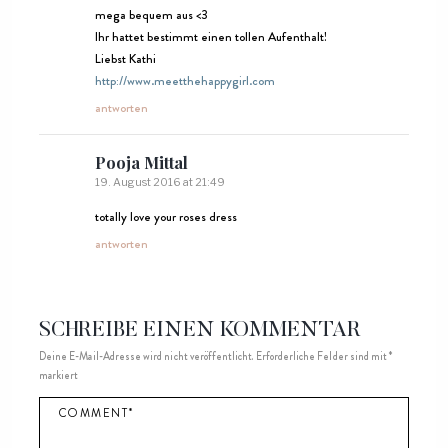
mega bequem aus <3
Ihr hattet bestimmt einen tollen Aufenthalt!
Liebst Kathi
http://www.meetthehappygirl.com
antworten
Pooja Mittal
19. August 2016 at 21:49
totally love your roses dress
antworten
SCHREIBE EINEN KOMMENTAR
Deine E-Mail-Adresse wird nicht veröffentlicht.
Erforderliche Felder sind mit
*
markiert