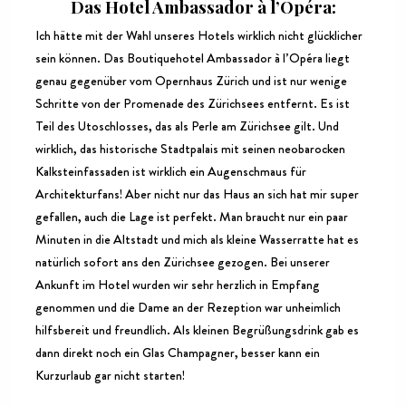
Das Hotel Ambassador à l’Opéra:
Ich hätte mit der Wahl unseres Hotels wirklich nicht glücklicher
sein können. Das Boutiquehotel Ambassador à l’Opéra liegt
genau gegenüber vom Opernhaus Zürich und ist nur wenige
Schritte von der Promenade des Zürichsees entfernt. Es ist
Teil des Utoschlosses, das als Perle am Zürichsee gilt. Und
wirklich, das historische Stadtpalais mit seinen neobarocken
Kalksteinfassaden ist wirklich ein Augenschmaus für
Architekturfans! Aber nicht nur das Haus an sich hat mir super
gefallen, auch die Lage ist perfekt. Man braucht nur ein paar
Minuten in die Altstadt und mich als kleine Wasserratte hat es
natürlich sofort ans den Zürichsee gezogen. Bei unserer
Ankunft im Hotel wurden wir sehr herzlich in Empfang
genommen und die Dame an der Rezeption war unheimlich
hilfsbereit und freundlich. Als kleinen Begrüßungsdrink gab es
dann direkt noch ein Glas Champagner, besser kann ein
Kurzurlaub gar nicht starten!