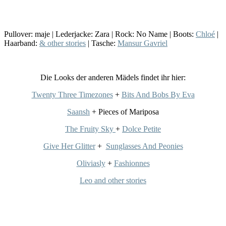
Pullover: maje | Lederjacke: Zara | Rock: No Name | Boots:
Chloé
|
Haarband:
& other stories
| Tasche:
Mansur Gavriel
Die Looks der anderen Mädels findet ihr hier:
Twenty Three Timezones
+
Bits And Bobs By Eva
Saansh
+ Pieces of Mariposa
The Fruity Sky
+
Dolce Petite
Give Her Glitter
+
Sunglasses And Peonies
Oliviasly
+
Fashionnes
Leo and other stories