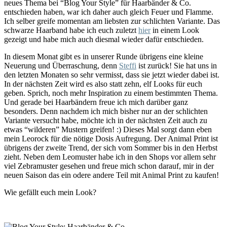
neues Thema bei “Blog Your Style” für Haarbänder & Co.
entschieden haben, war ich daher auch gleich Feuer und Flamme.
Ich selber greife momentan am liebsten zur schlichten Variante. Das
schwarze Haarband habe ich euch zuletzt
hier
in einem Look
gezeigt und habe mich auch diesmal wieder dafür entschieden.
In diesem Monat gibt es in unserer Runde übrigens eine kleine
Neuerung und Überraschung, denn
Steffi
ist zurück! Sie hat uns in
den letzten Monaten so sehr vermisst, dass sie jetzt wieder dabei ist.
In der nächsten Zeit wird es also statt zehn, elf Looks für euch
geben. Sprich, noch mehr Inspiration zu einem bestimmten Thema.
Und gerade bei Haarbändern freue ich mich darüber ganz
besonders. Denn nachdem ich mich bisher nur an der schlichten
Variante versucht habe, möchte ich in der nächsten Zeit auch zu
etwas “wilderen” Mustern greifen! :) Dieses Mal sorgt dann eben
mein Leorock für die nötige Dosis Aufregung. Der Animal Print ist
übrigens der zweite Trend, der sich vom Sommer bis in den Herbst
zieht. Neben dem Leomuster habe ich in den Shops vor allem sehr
viel Zebramuster gesehen und freue mich schon darauf, mir in der
neuen Saison das ein odere andere Teil mit Animal Print zu kaufen!
Wie gefällt euch mein Look?