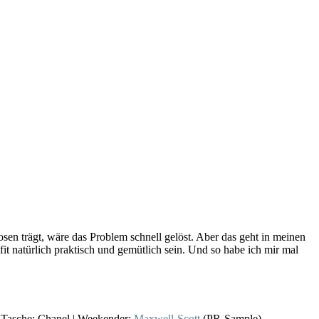
sen trägt, wäre das Problem schnell gelöst. Aber das geht in meinen
it natürlich praktisch und gemütlich sein. Und so habe ich mir mal
| Tasche: Chanel | Weekender:
Maxwell-Scott
(PR-Sample)