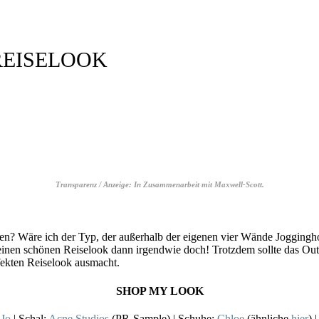
REISELOOK
Transparenz / Anzeige: In Zusammenarbeit mit Maxwell-Scott.
ehen? Wäre ich der Typ, der außerhalb der eigenen vier Wände Joggingho
 einen schönen Reiselook dann irgendwie doch! Trotzdem sollte das Outf
ekten Reiselook ausmacht.
SHOP MY LOOK
 Jo
| Schal:
Acne Studios
(PR-Sample) | Schuhe:
Chloe
(ähnliche
hier
) 