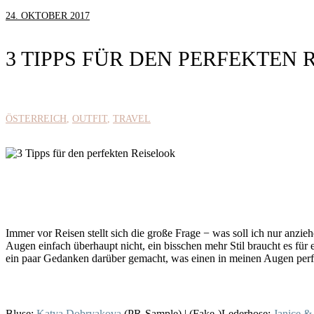
24. OKTOBER 2017
3 TIPPS FÜR DEN PERFEKTEN 
ÖSTERREICH
OUTFIT
TRAVEL
Immer vor Reisen stellt sich die große Frage − was soll ich nur anzi
Augen einfach überhaupt nicht, ein bisschen mehr Stil braucht es für
ein paar Gedanken darüber gemacht, was einen in meinen Augen perf
Bluse:
Katya Dobryakova
(PR-Sample) | (Fake-)Lederhose:
Janice &