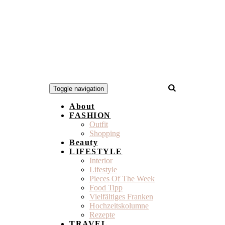
Toggle navigation
About
FASHION
Outfit
Shopping
Beauty
LIFESTYLE
Interior
Lifestyle
Pieces Of The Week
Food Tipp
Vielfältiges Franken
Hochzeitskolumne
Rezepte
TRAVEL