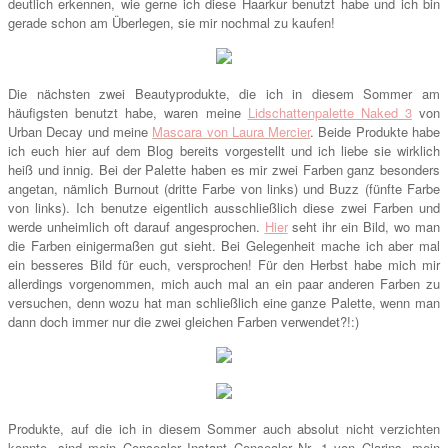
deutlich erkennen, wie gerne ich diese Haarkur benutzt habe und ich bin
gerade schon am Überlegen, sie mir nochmal zu kaufen!
Die nächsten zwei Beautyprodukte, die ich in diesem Sommer am
häufigsten benutzt habe, waren meine
Lidschattenpalette Naked 3
von
Urban Decay und meine
Mascara von Laura Mercier
. Beide Produkte habe
ich euch hier auf dem Blog bereits vorgestellt und ich liebe sie wirklich
heiß und innig. Bei der Palette haben es mir zwei Farben ganz besonders
angetan, nämlich Burnout (dritte Farbe von links) und Buzz (fünfte Farbe
von links). Ich benutze eigentlich ausschließlich diese zwei Farben und
werde unheimlich oft darauf angesprochen.
Hier
seht ihr ein Bild, wo man
die Farben einigermaßen gut sieht. Bei Gelegenheit mache ich aber mal
ein besseres Bild für euch, versprochen! Für den Herbst habe mich mir
allerdings vorgenommen, mich auch mal an ein paar anderen Farben zu
versuchen, denn wozu hat man schließlich eine ganze Palette, wenn man
dann doch immer nur die zwei gleichen Farben verwendet?!:)
Produkte, auf die ich in diesem Sommer auch absolut nicht verzichten
konnte, sind mein Concealer Instant Concealer Nr. 1 von Clarins, mein