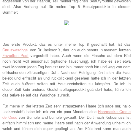
abgesehen von der Haarkur, Teil meiner täglichen Beautyroutine geworden
sind. Also Vorhang auf für meine Top 8 Beautyprodukte in diesem
Sommer:
Das erste Produkt, das es unter meine Top 8 geschafft hat, ist das
Citruswaschgel
von Dr Jackson´s, das ich euch bereits in meinem letzten
Favoriten Post
vorgestellt habe. Auch wenn die Flasche auf dem Bild
noch recht voll ausschaut (optische Täuschung), ich habe es seit etwa
zwei Monaten jeden Tag benutzt und bin immer noch hin und weg von dem
erfrischenden zitrusartigen Duft. Nach der Reinigung fühlt sich die Haut
belebt und erfrischt an und rückblickend gesehen hatte ich in der letzten
Zeit auch äußerst selten mit Hautunreinheiten zu kämpfen. Da ich in
dieser Zeit kein anderes Gesichtspflegeprodukt geändert habe, führe ich
das teilweise auf das Waschgel zurück.
Für meine in der letzten Zeit sehr strapazierten Haare (ich sage nur, hallo
Lockenstab!) habe ich mir vor ein paar Monaten eine
Haarmaske Creme
de Coco
von Bumble and bumble gekauft. Der Duft nach Kokosnuss ist
einfach himmlisch und meine Haare sind nach der Anwendung unheimlich
weich und fühlen sich super gepflegt an. Am Füllstand kann man auch