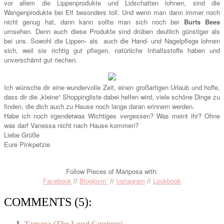
vor allem die Lippenprodukte und Lidschatten lohnen, sind die
Wangenprodukte bei Elf besonders toll. Und wenn man dann immer noch
nicht genug hat, dann kann sollte man sich noch bei
Burts Bees
umsehen. Denn auch diese Produkte sind drüben deutlich günstiger als
bei uns. Sowohl die Lippen- als auch die Hand- und Nagelpflege lohnen
sich, weil sie richtig gut pflegen, natürliche Inhaltsstoffe haben und
unverschämt gut riechen.
Ich wünsche dir eine wundervolle Zeit, einen großartigen Urlaub und hoffe,
dass dir die „kleine“ Shoppingliste dabei helfen wird, viele schöne Dinge zu
finden, die dich auch zu Hause noch lange daran erinnern werden.
Habe ich noch irgendetwas Wichtiges vergessen? Was meint ihr? Ohne
was darf Vanessa nicht nach Hause kommen?
Liebe Grüße
Eure Pinkpetzie
Follow Pieces of Mariposa with:
Facebook
//
Bloglovin´
//
Instagram
//
Lookbook
COMMENTS (5):
Tamara (The Loud Couture)