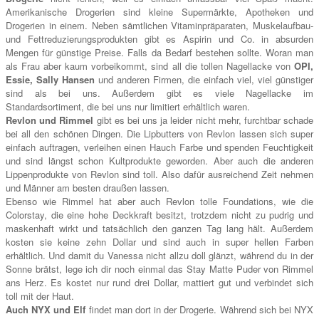
Amerikanische Drogerien sind kleine Supermärkte, Apotheken und
Drogerien in einem. Neben sämtlichen Vitaminpräparaten, Muskelaufbau-
und Fettreduzierungsprodukten gibt es Aspirin und Co. in absurden
Mengen für günstige Preise. Falls da Bedarf bestehen sollte. Woran man
als Frau aber kaum vorbeikommt, sind all die tollen Nagellacke von
OPI,
Essie, Sally Hansen
und anderen Firmen, die einfach viel, viel günstiger
sind als bei uns. Außerdem gibt es viele Nagellacke im
Standardsortiment, die bei uns nur limitiert erhältlich waren.
Revlon und Rimmel
gibt es bei uns ja leider nicht mehr, furchtbar schade
bei all den schönen Dingen. Die Lipbutters von Revlon lassen sich super
einfach auftragen, verleihen einen Hauch Farbe und spenden Feuchtigkeit
und sind längst schon Kultprodukte geworden. Aber auch die anderen
Lippenprodukte von Revlon sind toll. Also dafür ausreichend Zeit nehmen
und Männer am besten draußen lassen.
Ebenso wie Rimmel hat aber auch Revlon tolle Foundations, wie die
Colorstay, die eine hohe Deckkraft besitzt, trotzdem nicht zu pudrig und
maskenhaft wirkt und tatsächlich den ganzen Tag lang hält. Außerdem
kosten sie keine zehn Dollar und sind auch in super hellen Farben
erhältlich. Und damit du Vanessa nicht allzu doll glänzt, während du in der
Sonne brätst, lege ich dir noch einmal das Stay Matte Puder von Rimmel
ans Herz. Es kostet nur rund drei Dollar, mattiert gut und verbindet sich
toll mit der Haut.
Auch NYX und Elf
findet man dort in der Drogerie. Während sich bei NYX