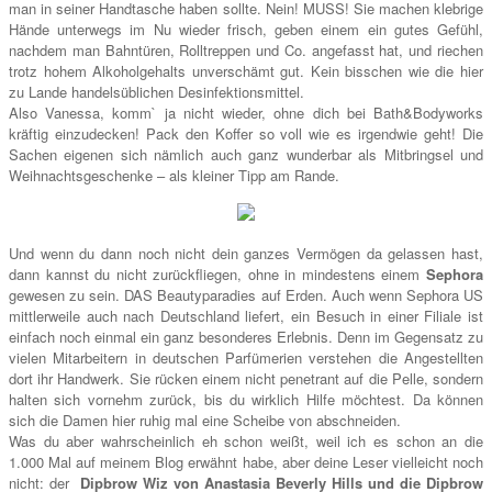
man in seiner Handtasche haben sollte. Nein! MUSS! Sie machen klebrige
Hände unterwegs im Nu wieder frisch, geben einem ein gutes Gefühl,
nachdem man Bahntüren, Rolltreppen und Co. angefasst hat, und riechen
trotz hohem Alkoholgehalts unverschämt gut. Kein bisschen wie die hier
zu Lande handelsüblichen Desinfektionsmittel.
Also Vanessa, komm` ja nicht wieder, ohne dich bei Bath&Bodyworks
kräftig einzudecken! Pack den Koffer so voll wie es irgendwie geht! Die
Sachen eigenen sich nämlich auch ganz wunderbar als Mitbringsel und
Weihnachtsgeschenke – als kleiner Tipp am Rande.
Und wenn du dann noch nicht dein ganzes Vermögen da gelassen hast,
dann kannst du nicht zurückfliegen, ohne in mindestens einem
Sephora
gewesen zu sein. DAS Beautyparadies auf Erden. Auch wenn Sephora US
mittlerweile auch nach Deutschland liefert, ein Besuch in einer Filiale ist
einfach noch einmal ein ganz besonderes Erlebnis. Denn im Gegensatz zu
vielen Mitarbeitern in deutschen Parfümerien verstehen die Angestellten
dort ihr Handwerk. Sie rücken einem nicht penetrant auf die Pelle, sondern
halten sich vornehm zurück, bis du wirklich Hilfe möchtest. Da können
sich die Damen hier ruhig mal eine Scheibe von abschneiden.
Was du aber wahrscheinlich eh schon weißt, weil ich es schon an die
1.000 Mal auf meinem Blog erwähnt habe, aber deine Leser vielleicht noch
nicht: der
Dipbrow Wiz von Anastasia Beverly Hills und die Dipbrow