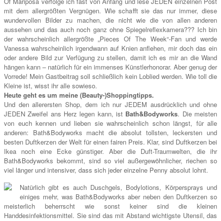
Of Mariposa verfolge ich fast von Anfang und lese JEDEN einzelnen Post
mit dem allergrößten Vergnügen. Wie schafft sie das nur immer, diese
wundervollen Bilder zu machen, die nicht wie die von allen anderen
aussehen und das auch noch ganz ohne Spiegelreflexkamera??? Ich bin
der wahrscheinlich allergrößte „Pieces Of The Week“-Fan und werde
Vanessa wahrscheinlich irgendwann auf Knien anflehen, mir doch das ein
oder andere Bild zur Verfügung zu stellen, damit ich es mir an die Wand
hängen kann – natürlich für ein immenses Künstlerhonorar. Aber genug der
Vorrede! Mein Gastbeitrag soll schließlich kein Loblied werden. Wie toll die
Kleine ist, wisst ihr alle sowieso.
Heute geht es um meine (Beauty-)Shoppingtipps.
Und den allerersten Shop, dem ich nur JEDEM ausdrücklich und ohne
JEDEN Zweifel ans Herz legen kann, ist
Bath&Bodyworks
. Die meisten
von euch kennen und lieben sie wahrscheinlich schon längst, für alle
anderen: Bath&Bodyworks macht die absolut tollsten, leckersten und
besten Duftkerzen der Welt für einen fairen Preis. Klar, sind Duftkerzen bei
Ikea noch eine Ecke günstiger. Aber die Duft-Traumwelten, die ihr
Bath&Bodyworks bekommt, sind so viel außergewöhnlicher, riechen so
viel länger und intensiver, dass sich jeder einzelne Penny absolut lohnt.
Natürlich gibt es auch Duschgels, Bodylotions, Körpersprays und
einiges mehr, was Bath&Bodyworks aber neben den Duftkerzen so
meisterlich beherrscht wie sonst keiner sind die kleinen
Handdesinfektionsmittel. Sie sind das mit Abstand wichtigste Utensil, das