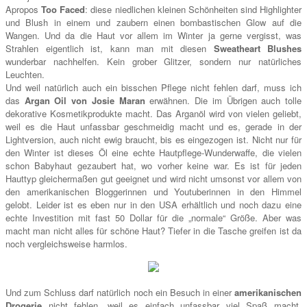
Apropos
Too Faced
: diese niedlichen kleinen Schönheiten sind Highlighter
und Blush in einem und zaubern einen bombastischen Glow auf die
Wangen. Und da die Haut vor allem im Winter ja gerne vergisst, was
Strahlen eigentlich ist, kann man mit diesen
Sweatheart Blushes
wunderbar nachhelfen. Kein grober Glitzer, sondern nur natürliches
Leuchten.
Und weil natürlich auch ein bisschen Pflege nicht fehlen darf, muss ich
das
Argan Oil von Josie Maran
erwähnen. Die im Übrigen auch tolle
dekorative Kosmetikprodukte macht. Das Arganöl wird von vielen geliebt,
weil es die Haut unfassbar geschmeidig macht und es, gerade in der
Lightversion, auch nicht ewig braucht, bis es eingezogen ist. Nicht nur für
den Winter ist dieses Öl eine echte Hautpflege-Wunderwaffe, die vielen
schon Babyhaut gezaubert hat, wo vorher keine war. Es ist für jeden
Hauttyp gleichermaßen gut geeignet und wird nicht umsonst vor allem von
den amerikanischen Bloggerinnen und Youtuberinnen in den Himmel
gelobt. Leider ist es eben nur in den USA erhältlich und noch dazu eine
echte Investition mit fast 50 Dollar für die „normale“ Größe. Aber was
macht man nicht alles für schöne Haut? Tiefer in die Tasche greifen ist da
noch vergleichsweise harmlos.
Und zum Schluss darf natürlich noch ein Besuch in einer
amerikanischen
Drogerie
nicht fehlen, weil es einfach unfassbar viel Spaß macht.