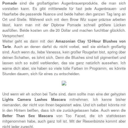
Pomade
sind die großartigsten Augenbrauenprodukte, die man sich
vorstellen kann. Es gibt mittlerweile für fast jede Augenbrauen- und
Haarfarbe die passende Nuance und beide halten den ganzen Tag lang an
Ort und Stelle. Während sich mit dem Brow Wiz super präzise arbeiten
lässt, kann man mit der Dipbrow Pomade schnell größere Lücken
ausfüllen. Beide kosten um die 20 Dollar und machen furchtbar glücklich.
Versprochen!
Weiter geht es dann mit den
Amazonian Clay 12-Hour Blushes von
Tarte
. Auch an denen darfst du nicht vorbei, weil sie einfach großartig
sind. Auch wenn du, liebe Vanessa, kein großer Rougefan bist, spring über
deinen Schatten, es lohnt sich. Denn die Blushes sind toll pigmentiert und
lassen sich so subtil verblenden, das sie ganz natürlich aussehen. Ich
warne dich aber, sie haben so viele tolle Farben im Programm, es könnte
Stunden dauern, sich für eines zu entscheiden.
Und wenn wir eh schon bei Tarte sind, dann sollte man eine der gehypten
Lights Camera Lashes Mascara
mitnehmen. Ich kenne bisher
niemanden, der nicht von ihnen begeistert wäre. Und ich selbst könnte mir
in den Hintern beißen, dass ich sie zurückgelassen habe. Auch wenn die
Better Than Sex Mascara
von Too Faced, die ich stattdessen
mitgenommen habe, auch ganz toll ist. Mit der Riesenbürste kommt aber
nicht jeder zurecht.