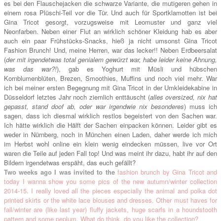
es bei den Flauschejacken die schwarze Variante, die mutigeren gehen in
einem rosa Plüschi-Teil vor die Tür. Und auch für Sportklamotten ist bei
Gina Tricot gesorgt, vorzugsweise mit Leomuster und ganz viel
Neonfarben. Neben einer Flut an wirklich schöner Kleidung hab es aber
auch ein paar Frühstücks-Snacks, hieß ja nicht umsonst Gina Tricot
Fashion Brunch! Und, meine Herren, war das lecker!! Neben Erdbeersalat
(
der mit irgendetwas total genialem gewürzt war, habe leider keine Ahnung,
was das war?!
), gab es Yoghurt mit Müsli und hübschen
Kornblumenblüten, Brezen, Smoothies, Muffins und noch viel mehr. War
ich bei meiner ersten Begegnung mit Gina Tricot in der Umkleidekabine in
Düsseldorf letztes Jahr noch ziemlich enttäuscht (
alles oversized, nix hat
gepasst, stand doof ab, oder war irgendwie nix besonderes
) muss ich
sagen, dass ich diesmal wirklich restlos begeistert von den Sachen war.
Ich hätte wirklich die Hälft der Sachen einpacken können. Leider gibt es
weder in Nürnberg, noch in München einen Laden, daher werde ich mich
im Herbst wohl online ein klein wenig eindecken müssen, live vor Ort
waren die Teile auf jeden Fall top! Und was meint ihr dazu, habt ihr auf den
Bildern irgendetwas erspäht, das euch gefällt?
Two weeks ago I was invited to the
fashion brunch by Gina Tricot and
t
oday I wanna show you some pics of the new autumn/winter collection
2014-15. I really loved all the pieces especially the animal and polka dot
printed skirts or the white lace blouses and dresses. Other must haves for
fall/winter are (like last year) fluffy jackets, huge scarfs in a houndstooth
pattern and some peplum. What do think, do you like the collection?