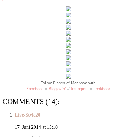
Follow Pieces of Mariposa with:
Facebook
//
Bloglovin´
//
Instagram
//
Lookbook
COMMENTS (14):
Live-Style20
17. Juni 2014 at 13:10