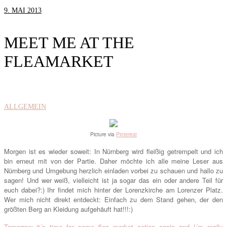
9. MAI 2013
MEET ME AT THE
FLEAMARKET
ALLGEMEIN
Picture
via
Pinterest
M
org
en ist es wieder so
weit: I
n Nürnberg wird fleißig getremp
elt und ich
bin
erneut
mit von der Partie. Daher möchte ich
alle mei
ne Leser aus
Nürnberg und
Umgebung herzlich einladen
vorbei zu sc
hauen und hall
o zu
sagen! Und wer weiß
, vielleicht ist ja
sogar das ein oder andere Teil für
euch dabei?:) Ihr f
indet mich hinter der Lorenzkir
che am Lorenzer Platz.
Wer
mich nicht direkt
entdeck
t
: Einfach zu dem Stand gehen, der den
größten
Berg an Kleidung aufgehä
uft
ha
t!!!:)
Tomorrow i
t´s time for some flea mar
ket action again
and
I´m
really