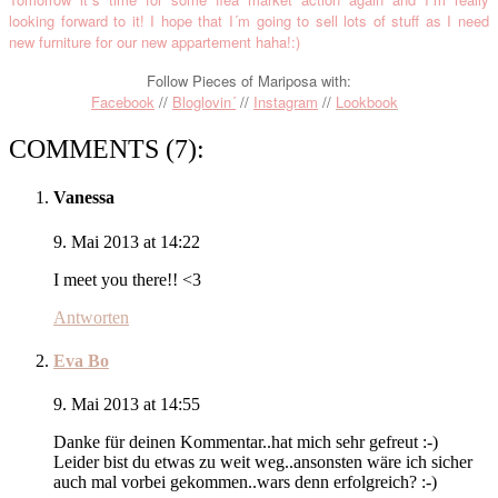
looking forward to it! I hope that I´m going
to sell lots of stuff as I need
new furniture for our new appartement haha!:)
Follow Pieces of Mariposa with:
Facebook
//
Bloglovin´
//
Instagram
//
Lookbook
COMMENTS (7):
Vanessa
9. Mai 2013 at 14:22
I meet you there!! <3
Antworten
Eva Bo
9. Mai 2013 at 14:55
Danke für deinen Kommentar..hat mich sehr gefreut :-)
Leider bist du etwas zu weit weg..ansonsten wäre ich sicher
auch mal vorbei gekommen..wars denn erfolgreich? :-)