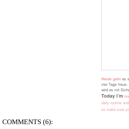
Heute geht
es e
vier Tage freue
wird es mit Sich
Today I´m
le
daily routine a
so make sure you
COMMENTS (6):