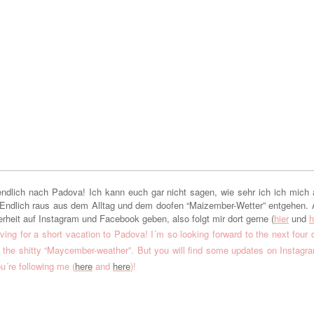
ndlich nach Padova! Ich kann euch gar nicht sagen, wie sehr ich ich mich 
. Endlich raus aus dem Alltag und dem doofen “Maizember-Wetter” entgehen. 
erheit auf Instagram und Facebook geben, also folgt mir dort gerne (
hier
und
h
aving for a short vacation to Padova! I´m so looking forward to the next four 
nd the shitty “Maycember-weather”. But you will find some updates on Instag
´re following me (
here
and
here
)!