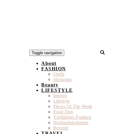
Toggle navigation
About
FASHION
Outfit
Shopping
Beauty
LIFESTYLE
Interior
Lifestyle
Pieces Of The Week
Food Tipp
Vielfältiges Franken
Hochzeitskolumne
Rezepte
TRAVEL