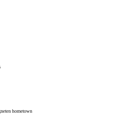
s
regneten hometown