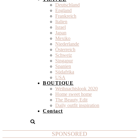
Deutschland
England
Frankreich
Italien
Israel
Japan
Mexiko
Niederlande
Österreich
Schweiz
Singapur
Spanien
Südafrika
USA
BOUTIQUE
Weihnachtslook 2020
Home sweet home
The Beauty Edit
Daily outfit inspiration
Contact
SPONSORED