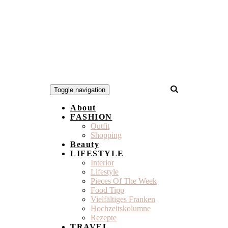
Toggle navigation
About
FASHION
Outfit
Shopping
Beauty
LIFESTYLE
Interior
Lifestyle
Pieces Of The Week
Food Tipp
Vielfältiges Franken
Hochzeitskolumne
Rezepte
TRAVEL