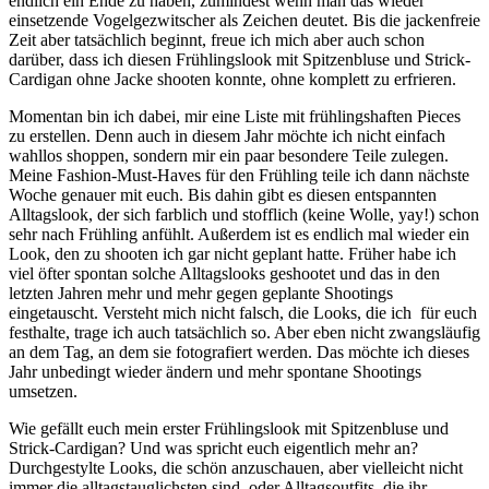
endlich ein Ende zu haben, zumindest wenn man das wieder
einsetzende Vogelgezwitscher als Zeichen deutet. Bis die jackenfreie
Zeit aber tatsächlich beginnt, freue ich mich aber auch schon
darüber, dass ich diesen Frühlingslook mit Spitzenbluse und Strick-
Cardigan ohne Jacke shooten konnte, ohne komplett zu erfrieren.
Momentan bin ich dabei, mir eine Liste mit frühlingshaften Pieces
zu erstellen. Denn auch in diesem Jahr möchte ich nicht einfach
wahllos shoppen, sondern mir ein paar besondere Teile zulegen.
Meine Fashion-Must-Haves für den Frühling teile ich dann nächste
Woche genauer mit euch. Bis dahin gibt es diesen entspannten
Alltagslook, der sich farblich und stofflich (keine Wolle, yay!) schon
sehr nach Frühling anfühlt. Außerdem ist es endlich mal wieder ein
Look, den zu shooten ich gar nicht geplant hatte. Früher habe ich
viel öfter spontan solche Alltagslooks geshootet und das in den
letzten Jahren mehr und mehr gegen geplante Shootings
eingetauscht. Versteht mich nicht falsch, die Looks, die ich für euch
festhalte, trage ich auch tatsächlich so. Aber eben nicht zwangsläufig
an dem Tag, an dem sie fotografiert werden. Das möchte ich dieses
Jahr unbedingt wieder ändern und mehr spontane Shootings
umsetzen.
Wie gefällt euch mein erster Frühlingslook mit Spitzenbluse und
Strick-Cardigan? Und was spricht euch eigentlich mehr an?
Durchgestylte Looks, die schön anzuschauen, aber vielleicht nicht
immer die alltagstauglichsten sind, oder Alltagsoutfits, die ihr