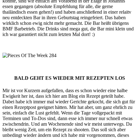
konnte, sind wir einfach am Vorabend in der Etage in Johannis
essen gegangen (absolute Empfehlung für alle, die gerne
thailändisch essen gehen!) und haben anschließend in einer relaitv
neu entdeckten Bar in ihren Geburtstag reingefeiert. Das haben
wirklich schon ewig nicht mehr gemacht. Die Bar heißt übrigens
BMF Barbetrieb. Die Drinks sind mega gut, die Bar mini klein und
ich war garantiert nicht zum letzten Mal dort! :)
BALD GEHT ES WIEDER MIT REZEPTEN LOS
Mir ist vor Kurzem aufgefallen, dass es schon wieder eine halbe
Ewigkeit her ist, dass ich hier am Blog ein Rezept geteilt habe.
Dabei habe ich immer mal wieder Gerichte gekocht, die sich gut für
einen Rezeptpost geeignet hätten. Mir hat aber, um ganz ehrlich zu
sein, einfach die Lust gefehlt. Wenn die Tage vollgepackt mit
Terminen und To-Dos sind, dann esse ich immer nur schnell etwas
zwischendrin. Und am Wochenende sind wir meist unterwegs. Da
bleibt wenig Zeit, um ein Rezept zu shooten. Das soll sich aber
unbedingt wieder ändern und ich habe mir vorgenommen, dieses