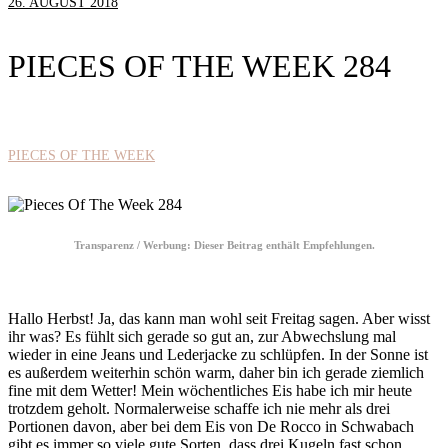
26. AUGUST 2018
PIECES OF THE WEEK 284
PIECES OF THE WEEK
Transparenz / Werbung: Dieser Beitrag enthält Empfehlungen.
Hallo Herbst! Ja, das kann man wohl seit Freitag sagen. Aber wisst
ihr was? Es fühlt sich gerade so gut an, zur Abwechslung mal
wieder in eine Jeans und Lederjacke zu schlüpfen. In der Sonne ist
es außerdem weiterhin schön warm, daher bin ich gerade ziemlich
fine mit dem Wetter! Mein wöchentliches Eis habe ich mir heute
trotzdem geholt. Normalerweise schaffe ich nie mehr als drei
Portionen davon, aber bei dem Eis von De Rocco in Schwabach
gibt es immer so viele gute Sorten, dass drei Kugeln fast schon