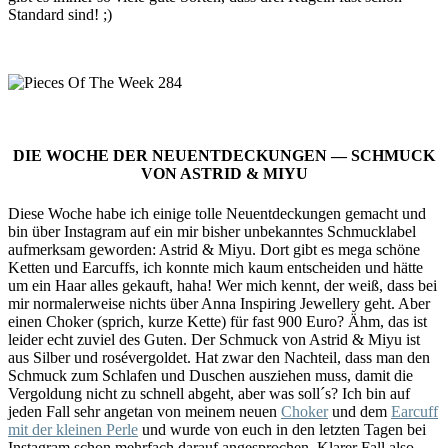
Standard sind! ;)
DIE WOCHE DER NEUENTDECKUNGEN — SCHMUCK
VON ASTRID & MIYU
Diese Woche habe ich einige tolle Neuentdeckungen gemacht und
bin über Instagram auf ein mir bisher unbekanntes Schmucklabel
aufmerksam geworden: Astrid & Miyu. Dort gibt es mega schöne
Ketten und Earcuffs, ich konnte mich kaum entscheiden und hätte
um ein Haar alles gekauft, haha! Wer mich kennt, der weiß, dass bei
mir normalerweise nichts über Anna Inspiring Jewellery geht. Aber
einen Choker (sprich, kurze Kette) für fast 900 Euro? Ähm, das ist
leider echt zuviel des Guten. Der Schmuck von Astrid & Miyu ist
aus Silber und rosévergoldet. Hat zwar den Nachteil, dass man den
Schmuck zum Schlafen und Duschen ausziehen muss, damit die
Vergoldung nicht zu schnell abgeht, aber was soll´s? Ich bin auf
jeden Fall sehr angetan von meinem neuen
Choker
und dem
Earcuff
mit der kleinen Perle
und wurde von euch in den letzten Tagen bei
Instagram schon mehrfach darauf angesprochen. Klarer Fall also,