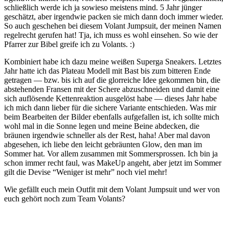
schließlich werde ich ja sowieso meistens mind. 5 Jahr jünger
geschätzt, aber irgendwie packen sie mich dann doch immer wieder.
So auch geschehen bei diesem Volant Jumpsuit, der meinen Namen
regelrecht gerufen hat! Tja, ich muss es wohl einsehen. So wie der
Pfarrer zur Bibel greife ich zu Volants. :)
Kombiniert habe ich dazu meine weißen Superga Sneakers. Letztes
Jahr hatte ich das Plateau Modell mit Bast bis zum bitteren Ende
getragen — bzw. bis ich auf die glorreiche Idee gekommen bin, die
abstehenden Fransen mit der Schere abzuschneiden und damit eine
sich auflösende Kettenreaktion ausgelöst habe — dieses Jahr habe
ich mich dann lieber für die sichere Variante entschieden. Was mir
beim Bearbeiten der Bilder ebenfalls aufgefallen ist, ich sollte mich
wohl mal in die Sonne legen und meine Beine abdecken, die
bräunen irgendwie schneller als der Rest, haha! Aber mal davon
abgesehen, ich liebe den leicht gebräunten Glow, den man im
Sommer hat. Vor allem zusammen mit Sommersprossen. Ich bin ja
schon immer recht faul, was MakeUp angeht, aber jetzt im Sommer
gilt die Devise “Weniger ist mehr” noch viel mehr!
Wie gefällt euch mein Outfit mit dem Volant Jumpsuit und wer von
euch gehört noch zum Team Volants?