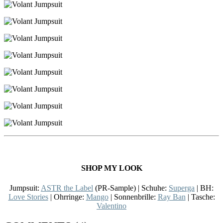
SHOP MY LOOK
Jumpsuit:
ASTR the Label
(PR-Sample) | Schuhe:
Superga
| BH:
Love Stories
| Ohrringe:
Mango
| Sonnenbrille:
Ray Ban
| Tasche:
Valentino