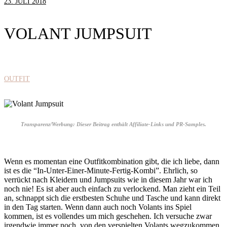
23. JULI 2018
VOLANT JUMPSUIT
OUTFIT
Transparenz/Werbung: Dieser Beitrag enthält Affiliate-Links und PR-Samples.
Wenn es momentan eine Outfitkombination gibt, die ich liebe, dann
ist es die “In-Unter-Einer-Minute-Fertig-Kombi”. Ehrlich, so
verrückt nach Kleidern und Jumpsuits wie in diesem Jahr war ich
noch nie! Es ist aber auch einfach zu verlockend. Man zieht ein Teil
an, schnappt sich die erstbesten Schuhe und Tasche und kann direkt
in den Tag starten. Wenn dann auch noch Volants ins Spiel
kommen, ist es vollendes um mich geschehen. Ich versuche zwar
irgendwie immer noch, von den verspielten Volants wegzukommen,