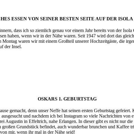
CHES ESSEN VON SEINER BESTEN SEITE AUF DER ISOL
innern, dass ich so ziemlich genau vor einem Jahr bereits von der Isol
essen haben, wenn wir in der Nähe waren. Seit 1947 wird dort das gleic
 Am Montag waren wir mit einem Großteil unserer Hochzeitgäste, die i
f der Insel.
OSKARS 1. GEBURTSTAG
e gemacht, denn unser Neffe hat seinen ersten Geburtstag gefeiert. Kl
 ausgesucht und nachdem ich bei Instagram so viele Nachrichten von e
ei Augustin in Effeltrich, nahe Erlangen. In dieser gibt es nicht nur
em großen Grundstück befindet, auch wunderbar brunchen und Kaffee tr
von mir, wenn ihr mal in der Nähe seid!