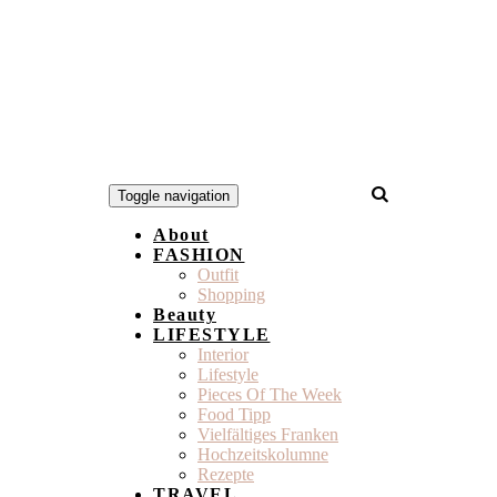
Toggle navigation
About
FASHION
Outfit
Shopping
Beauty
LIFESTYLE
Interior
Lifestyle
Pieces Of The Week
Food Tipp
Vielfältiges Franken
Hochzeitskolumne
Rezepte
TRAVEL