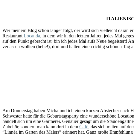
ITALIENIS
Wer meinem Blog schon länger folgt, der wird sich vielleicht daran er
Restaurant
Locanda
, in dem wir in den letzten Jahren jedes Mal geg
auf den Punkt gebracht ist, bin ich jedes Mal aufs Neue begeistert!
verlassen wollten (hehe!), dort und hatten einen richtig schönen Tag au
Am Donnerstag haben Micha und ich einen kurzen Abstecher nach Haus
Schwester hatte für die Geburtstagsparty eine wunderschöne Location
handelt sich um eine Gärtnerei. Genauer gesagt um die Staudengärtner
Zubehör, sondern man kann dort in dem
Café
, das sich mitten auf d
“Linnéa im Garten des Malers” erinnert hat. Ganz große Empfehlung 