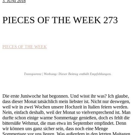
3. JUNI 2018
PIECES OF THE WEEK 273
PIECES OF THE WEEK
Transparenz | Werbung: Dieser Beitrag enthält Empfehlungen.
Die erste Juniwoche hat begonnen. Und wisst ihr was? Ich glaube,
dass dieser Monat tatsächlich mein liebster ist. Nicht nur deswegen,
weil wir in zwei Wochen unsere Hochzeit in Italien feiern werden.
Nein, einfach deshalb, weil der Monat so vielversprechend ist. Man
durfte schon einige warme Sommertage genießen, doch es fehlt die
bittersüße Wehmut, die man etwa im September empfindet. Denn
wir können uns ganz sicher sein, dass noch eine Menge
Sommertage vor uns liegen. Was außerdem in den letzten Maitagen