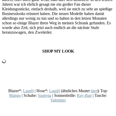
Jahren war ich ehrlich gesagt nie ein großer Fan dieser
Kleidungsstücke, einfach deshalb, weil sie mich zu sehr an spießige
Businesslooks erinnert haben. Die neuen Modelle haben damit
allerdings nur wenig zu tun und so haben in den letzen Monaten
schon so einige Blazer ihren Weg in meinen Schrank gefunden. Es
wurde also Zeit, sich jetzt auch endlich an die nächste Stufe
heranzuwagen, den Zweiteiler.
SHOP MY LOOK
Blazer*:
Laurèl
| Hose*:
Laurèl
(ähnliches Muster
hier
)| Top:
Mango
| Schuhe:
Superga
| Sonnenbrille:
Ray-Ban
| Tasche:
Valentino