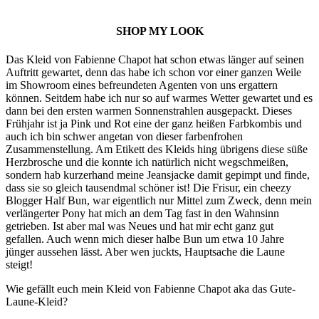
SHOP MY LOOK
Das Kleid von Fabienne Chapot hat schon etwas länger auf seinen
Auftritt gewartet, denn das habe ich schon vor einer ganzen Weile
im Showroom eines befreundeten Agenten von uns ergattern
können. Seitdem habe ich nur so auf warmes Wetter gewartet und es
dann bei den ersten warmen Sonnenstrahlen ausgepackt. Dieses
Frühjahr ist ja Pink und Rot eine der ganz heißen Farbkombis und
auch ich bin schwer angetan von dieser farbenfrohen
Zusammenstellung. Am Etikett des Kleids hing übrigens diese süße
Herzbrosche und die konnte ich natürlich nicht wegschmeißen,
sondern hab kurzerhand meine Jeansjacke damit gepimpt und finde,
dass sie so gleich tausendmal schöner ist! Die Frisur, ein cheezy
Blogger Half Bun, war eigentlich nur Mittel zum Zweck, denn mein
verlängerter Pony hat mich an dem Tag fast in den Wahnsinn
getrieben. Ist aber mal was Neues und hat mir echt ganz gut
gefallen. Auch wenn mich dieser halbe Bun um etwa 10 Jahre
jünger aussehen lässt. Aber wen juckts, Hauptsache die Laune
steigt!
Wie gefällt euch mein Kleid von Fabienne Chapot aka das Gute-
Laune-Kleid?