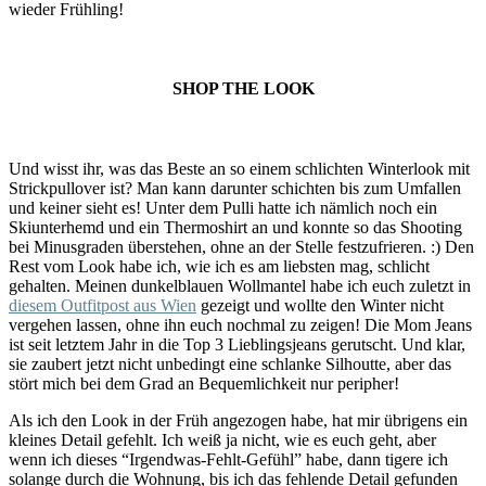
wieder Frühling!
SHOP THE LOOK
Und wisst ihr, was das Beste an so einem schlichten Winterlook mit
Strickpullover ist? Man kann darunter schichten bis zum Umfallen
und keiner sieht es! Unter dem Pulli hatte ich nämlich noch ein
Skiunterhemd und ein Thermoshirt an und konnte so das Shooting
bei Minusgraden überstehen, ohne an der Stelle festzufrieren. :) Den
Rest vom Look habe ich, wie ich es am liebsten mag, schlicht
gehalten. Meinen dunkelblauen Wollmantel habe ich euch zuletzt in
diesem Outfitpost aus Wien
gezeigt und wollte den Winter nicht
vergehen lassen, ohne ihn euch nochmal zu zeigen! Die Mom Jeans
ist seit letztem Jahr in die Top 3 Lieblingsjeans gerutscht. Und klar,
sie zaubert jetzt nicht unbedingt eine schlanke Silhoutte, aber das
stört mich bei dem Grad an Bequemlichkeit nur peripher!
Als ich den Look in der Früh angezogen habe, hat mir übrigens ein
kleines Detail gefehlt. Ich weiß ja nicht, wie es euch geht, aber
wenn ich dieses “Irgendwas-Fehlt-Gefühl” habe, dann tigere ich
solange durch die Wohnung, bis ich das fehlende Detail gefunden