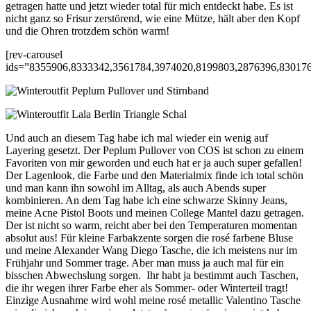
getragen hatte und jetzt wieder total für mich entdeckt habe. Es ist
nicht ganz so Frisur zerstörend, wie eine Mütze, hält aber den Kopf
und die Ohren trotzdem schön warm!
[rev-carousel
ids=”8355906,8333342,3561784,3974020,8199803,2876396,83017
Und auch an diesem Tag habe ich mal wieder ein wenig auf
Layering gesetzt. Der Peplum Pullover von COS ist schon zu einem
Favoriten von mir geworden und euch hat er ja auch super gefallen!
Der Lagenlook, die Farbe und den Materialmix finde ich total schön
und man kann ihn sowohl im Alltag, als auch Abends super
kombinieren. An dem Tag habe ich eine schwarze Skinny Jeans,
meine Acne Pistol Boots und meinen College Mantel dazu getragen.
Der ist nicht so warm, reicht aber bei den Temperaturen momentan
absolut aus! Für kleine Farbakzente sorgen die rosé farbene Bluse
und meine Alexander Wang Diego Tasche, die ich meistens nur im
Frühjahr und Sommer trage. Aber man muss ja auch mal für ein
bisschen Abwechslung sorgen. Ihr habt ja bestimmt auch Taschen,
die ihr wegen ihrer Farbe eher als Sommer- oder Winterteil tragt!
Einzige Ausnahme wird wohl meine rosé metallic Valentino Tasche