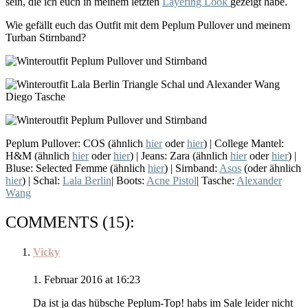
sein, die ich euch in meinem letzten
Layering Look
gezeigt habe.
Wie gefällt euch das Outfit mit dem Peplum Pullover und meinem
Turban Stirnband?
Peplum Pullover: COS (ähnlich
hier
oder
hier
) | College Mantel:
H&M (ähnlich
hier
oder
hier
) | Jeans: Zara (ähnlich
hier
oder
hier
) |
Bluse: Selected Femme (ähnlich
hier
) | Sirnband:
Asos
(oder ähnlich
hier
) | Schal:
Lala Berlin
| Boots:
Acne Pistol
| Tasche:
Alexander
Wang
COMMENTS (15):
Vicky
1. Februar 2016 at 16:23
Da ist ja das hübsche Peplum-Top! habs im Sale leider nicht