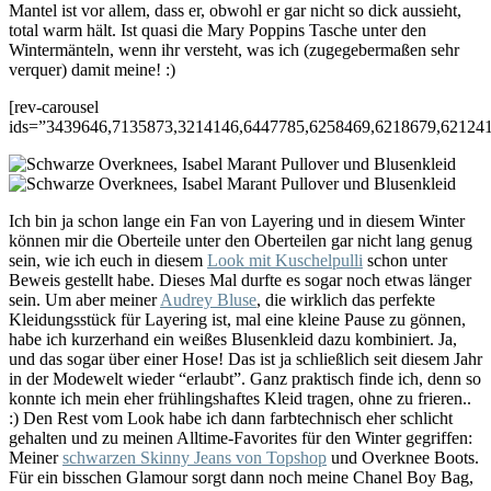
Mantel ist vor allem, dass er, obwohl er gar nicht so dick aussieht,
total warm hält. Ist quasi die Mary Poppins Tasche unter den
Wintermänteln, wenn ihr versteht, was ich (zugegebermaßen sehr
verquer) damit meine! :)
[rev-carousel
ids=”3439646,7135873,3214146,6447785,6258469,6218679,62124
Ich bin ja schon lange ein Fan von Layering und in diesem Winter
können mir die Oberteile unter den Oberteilen gar nicht lang genug
sein, wie ich euch in diesem
Look mit Kuschelpulli
schon unter
Beweis gestellt habe. Dieses Mal durfte es sogar noch etwas länger
sein. Um aber meiner
Audrey Bluse
, die wirklich das perfekte
Kleidungsstück für Layering ist, mal eine kleine Pause zu gönnen,
habe ich kurzerhand ein weißes Blusenkleid dazu kombiniert. Ja,
und das sogar über einer Hose! Das ist ja schließlich seit diesem Jahr
in der Modewelt wieder “erlaubt”. Ganz praktisch finde ich, denn so
konnte ich mein eher frühlingshaftes Kleid tragen, ohne zu frieren..
:) Den Rest vom Look habe ich dann farbtechnisch eher schlicht
gehalten und zu meinen Alltime-Favorites für den Winter gegriffen:
Meiner
schwarzen Skinny Jeans von Topshop
und Overknee Boots.
Für ein bisschen Glamour sorgt dann noch meine Chanel Boy Bag,