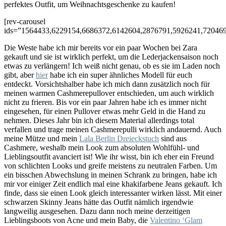
perfektes Outfit, um Weihnachtsgeschenke zu kaufen!
[rev-carousel
ids=”1564433,6229154,6686372,6142604,2876791,5926241,72046
Die Weste habe ich mir bereits vor ein paar Wochen bei Zara
gekauft und sie ist wirklich perfekt, um die Lederjackensaison noch
etwas zu verlängern! Ich weiß nicht genau, ob es sie im Laden noch
gibt, aber
hier
habe ich ein super ähnliches Modell für euch
entdeckt. Vorsichtshalber habe ich mich dann zusätzlich noch für
meinen warmen Cashmerepullover entschieden, um auch wirklich
nicht zu frieren. Bis vor ein paar Jahren habe ich es immer nicht
eingesehen, für einen Pullover etwas mehr Geld in die Hand zu
nehmen. Dieses Jahr bin ich diesem Material allerdings total
verfallen und trage meinen Cashmerepulli wirklich andauernd. Auch
meine Mütze und mein
Lala Berlin Dreieckstuch
sind aus
Cashmere, weshalb mein Look zum absoluten Wohlfühl- und
Lieblingsoutfit avanciert ist! Wie ihr wisst, bin ich eher ein Freund
von schlichten Looks und greife meistens zu neutralen Farben. Um
ein bisschen Abwechslung in meinen Schrank zu bringen, habe ich
mir vor einiger Zeit endlich mal eine khakifarbene Jeans gekauft. Ich
finde, dass sie einen Look gleich interessanter wirken lässt. Mit einer
schwarzen Skinny Jeans hätte das Outfit nämlich irgendwie
langweilig ausgesehen. Dazu dann noch meine derzeitigen
Lieblingsboots von Acne und mein Baby, die
Valentino ‘Glam