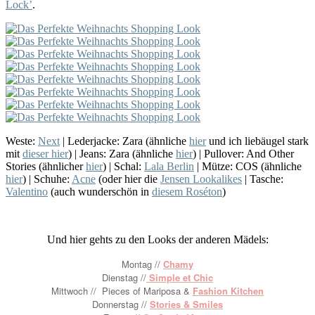
Lock’
.
Weste:
Next
| Lederjacke: Zara (ähnliche
hier
und ich liebäugel stark
mit
dieser hier
) | Jeans: Zara (ähnliche
hier
) | Pullover: And Other
Stories (ähnlicher
hier
) | Schal:
Lala Berlin
| Mütze: COS (ähnliche
hier
) | Schuhe:
Acne
(oder hier die
Jensen Lookalikes
| Tasche:
Valentino
(auch wunderschön in
diesem Roséton
)
Und hier gehts zu den Looks der anderen Mädels:
Montag //
Chamy
Dienstag //
Simple et Chic
Mittwoch //
Pieces of Mariposa &
Fashion Kitchen
Donnerstag //
Stories & Smiles