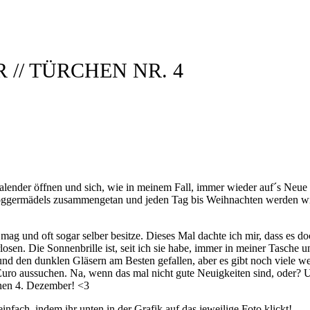
// TÜRCHEN NR. 4
alender öffnen und sich, wie in meinem Fall, immer wieder auf´s Neue 
 Bloggermädels zusammengetan und jeden Tag bis Weihnachten werden wi
al mag und oft sogar selber besitze. Dieses Mal dachte ich mir, dass e
rlosen. Die Sonnenbrille ist, seit ich sie habe, immer in meiner Tasche 
nd den dunklen Gläsern am Besten gefallen, aber es gibt noch viele we
uro aussuchen. Na, wenn das mal nicht gute Neuigkeiten sind, oder? 
nen 4. Dezember! <3
nfach, indem ihr unten in der Grafik auf das jeweilige Foto klickt!