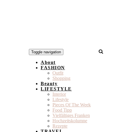
Toggle navigation
About
FASHION
Outfit
Shopping
Beauty
LIFESTYLE
Interior
Lifestyle
Pieces Of The Week
Food Tipp
Vielfältiges Franken
Hochzeitskolumne
Rezepte
TRAVEL