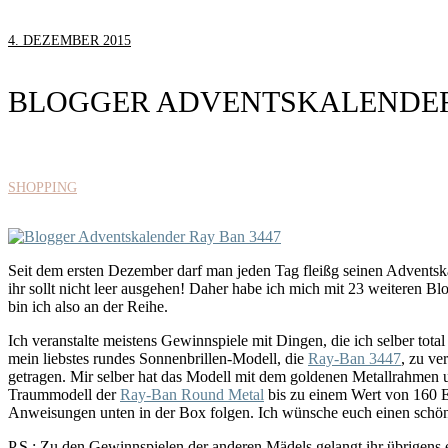
4. DEZEMBER 2015
BLOGGER ADVENTSKALENDER 
SHOPPING
Seit dem ersten Dezember darf man jeden Tag fleißg seinen Adventsk
ihr sollt nicht leer ausgehen! Daher habe ich mich mit 23 weiteren
bin ich also an der Reihe.
Ich veranstalte meistens Gewinnspiele mit Dingen, die ich selber tot
mein liebstes rundes Sonnenbrillen-Modell, die
Ray-Ban 3447
, zu ve
getragen. Mir selber hat das Modell mit dem goldenen Metallrahmen u
Traummodell der
Ray-Ban Round Metal
bis zu einem Wert von 160 E
Anweisungen unten in der Box folgen. Ich wünsche euch einen schö
P.S.: Zu den Gewinnspielen der anderen Mädels gelangt ihr übrigens ei