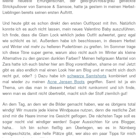
Meine neueste Errungenschaft, der gelb/grün/rosa/grau gefleckte
Strickpullover von Samsoe & Samsoe, hatte ja gestern in meinen Herbst-
Lieblingen bereits seinen ersten Auftritt.
Und heute gibt es schon direkt den ersten Outfitpost mit ihm. Natürlich
konnte ich es auch nicht lassen, mein neues Valentino Baby auszuführen.
Ich finde, dass die Glam Lock wirklich jedes Outfit aufwertet, ganz egal
wie schlicht es ist. Außerdem habe ich beschlossen, in diesem Herbst
und Winter viel mehr zu helleren Pudertönen zu greifen. Im Sommer trage
ich diese Töne super gerne, warum also nicht auch im Winter als kleine
Alternative zu den ganzen dunklen Farben? Meinen hellgrauen Mantel von
Zara hatte ich euch bisher hier am Blog vorenthalten,
shame on me! Jetzt
gibt es also endlich mal einen Look hier am Blog und er macht sich doch
recht gut, oder? :) Dazu habe ich
schwarze Samtshorts
kombiniert und
mal wieder zu meinen
Acne Jensen Boots
gegriffen. Samt ist ja ein
Thema, um das man in diesem Herbst nicht rumkommt und ich finde,
wenn man es damit nicht übertreibt, macht sich der Stoff ziemlich gut!
An dem Tag, an dem wir die Bilder gemacht haben, war es übrigens total
windig! Wir musste jede kleine Windpause nutzen, denn die restliche Zeit
sind mir die Haare immer ins Gesicht geflogen. Die nächsten Tage soll es
sogar nocht viel windiger werden! Super Aussichten für uns Blogger,
haha.. Ich bin schon fleißig am Überlegen, wo es in Nürnberg
windgeschützte, aber helle Plätze gibt, wer also ein paar Tipps für mich