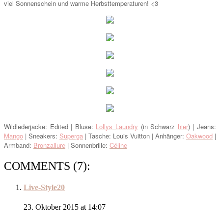
viel Sonnenschein und warme Herbsttemperaturen! <3
Wildlederjacke: Edited | Bluse:
Lollys Laundry
(in Schwarz
hier
) | Jeans:
Mango
| Sneakers:
Superga
| Tasche: Louis Vuitton | Anhänger:
Oakwood
|
Armband:
Bronzallure
| Sonnenbrille:
Céline
COMMENTS (7):
Live-Style20
23. Oktober 2015 at 14:07