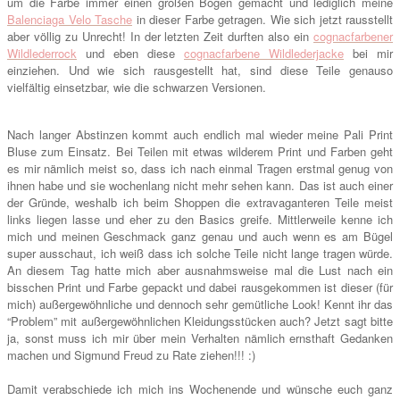
um die Farbe immer einen großen Bogen gemacht und lediglich meine
Balenciaga Velo Tasche
in dieser Farbe getragen. Wie sich jetzt rausstellt
aber völlig zu Unrecht! In der letzten Zeit durften also ein
cognacfarbener
Wildlederrock
und eben diese
cognacfarbene Wildlederjacke
bei mir
einziehen. Und wie sich rausgestellt hat, sind diese Teile genauso
vielfältig einsetzbar, wie die schwarzen Versionen.
Nach langer Abstinzen kommt auch endlich mal wieder meine Pali Print
Bluse zum Einsatz. Bei Teilen mit etwas wilderem Print und Farben geht
es mir nämlich meist so, dass ich nach einmal Tragen erstmal genug von
ihnen habe und sie wochenlang nicht mehr sehen kann. Das ist auch einer
der Gründe, weshalb ich beim Shoppen die extravaganteren Teile meist
links liegen lasse und eher zu den Basics greife. Mittlerweile kenne ich
mich und meinen Geschmack ganz genau und auch wenn es am Bügel
super ausschaut, ich weiß dass ich solche Teile nicht lange tragen würde.
An diesem Tag hatte mich aber ausnahmsweise mal die Lust nach ein
bisschen Print und Farbe gepackt und dabei rausgekommen ist dieser (für
mich) außergewöhnliche und dennoch sehr gemütliche Look! Kennt ihr das
“Problem” mit außergewöhnlichen Kleidungsstücken auch? Jetzt sagt bitte
ja, sonst muss ich mir über mein Verhalten nämlich ernsthaft Gedanken
machen und Sigmund Freud zu Rate ziehen!!! :)
Damit verabschiede ich mich ins Wochenende und wünsche euch ganz