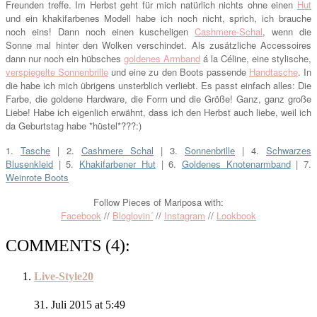
Freunden treffe. Im Herbst geht für mich natürlich nichts ohne einen
Hut
und ein khakifarbenes Modell habe ich noch nicht, sprich, ich brauche
noch eins! Dann noch einen kuscheligen
Cashmere-Schal
, wenn die
Sonne mal hinter den Wolken verschindet. Als zusätzliche Accessoires
dann nur noch ein hübsches
goldenes Armband
á la Céline, eine stylische,
verspiegelte Sonnenbrille
und eine zu den Boots passende
Handtasche
. In
die habe ich mich übrigens unsterblich verliebt. Es passt einfach alles: Die
Farbe, die goldene Hardware, die Form und die Größe! Ganz, ganz große
Liebe! Habe ich eigenlich erwähnt, dass ich den Herbst auch liebe, weil ich
da Geburtstag habe *hüstel*???:)
1.
Tasche
| 2.
Cashmere Schal
| 3.
Sonnenbrille
| 4.
Schwarzes
Blusenkleid
| 5.
Khakifarbener Hut
| 6.
Goldenes Knotenarmband
| 7.
Weinrote Boots
Follow Pieces of Mariposa with:
Facebook
//
Bloglovin´
//
Instagram
//
Lookbook
COMMENTS (4):
Live-Style20
31. Juli 2015 at 5:49