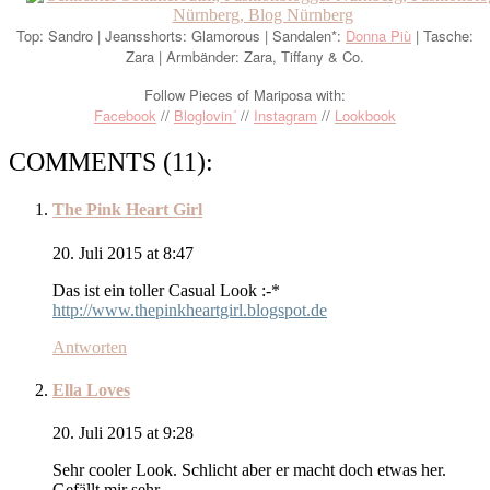
Top: Sandro | Jeansshorts: Glamorous | Sandalen*:
Donna Più
| Tasche:
Zara | Armbänder: Zara, Tiffany & Co.
Follow Pieces of Mariposa with:
Facebook
//
Bloglovin´
//
Instagram
//
Lookbook
COMMENTS (11):
The Pink Heart Girl
20. Juli 2015 at 8:47
Das ist ein toller Casual Look :-*
http://www.thepinkheartgirl.blogspot.de
Antworten
Ella Loves
20. Juli 2015 at 9:28
Sehr cooler Look. Schlicht aber er macht doch etwas her.
Gefällt mir sehr.