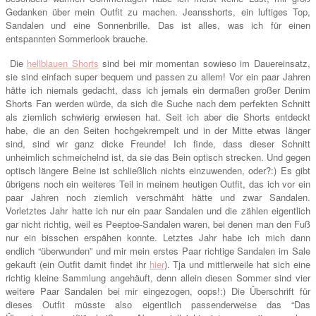
Gedanken über mein Outfit zu machen. Jeansshorts, ein luftiges Top,
Sandalen und eine Sonnenbrille. Das ist alles, was ich für einen
entspannten Sommerlook brauche.
Die
hellblauen Shorts
sind bei mir momentan sowieso im Dauereinsatz,
sie sind einfach super bequem und passen zu allem! Vor ein paar Jahren
hätte ich niemals gedacht, dass ich jemals ein dermaßen großer Denim
Shorts Fan werden würde, da sich die Suche nach dem perfekten Schnitt
als ziemlich schwierig erwiesen hat. Seit ich aber die Shorts entdeckt
habe, die an den Seiten hochgekrempelt und in der Mitte etwas länger
sind, sind wir ganz dicke Freunde! Ich finde, dass dieser Schnitt
unheimlich schmeichelnd ist, da sie das Bein optisch strecken. Und gegen
optisch längere Beine ist schließlich nichts einzuwenden, oder?:) Es gibt
übrigens noch ein weiteres Teil in meinem heutigen Outfit, das ich vor ein
paar Jahren noch ziemlich verschmäht hätte und zwar Sandalen.
Vorletztes Jahr hatte ich nur ein paar Sandalen und die zählen eigentlich
gar nicht richtig, weil es Peeptoe-Sandalen waren, bei denen man den Fuß
nur ein bisschen erspähen konnte. Letztes Jahr habe ich mich dann
endlich “überwunden” und mir mein erstes Paar richtige Sandalen im Sale
gekauft (ein Outfit damit findet ihr
hier
). Tja und mittlerweile hat sich eine
richtig kleine Sammlung angehäuft, denn allein diesen Sommer sind vier
weitere Paar Sandalen bei mir eingezogen, oops!:) Die Überschrift für
dieses Outfit müsste also eigentlich passenderweise das “Das