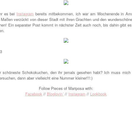
ihr es bei
Instagram
bereits mitbekommen, ich war am Wochenende in Ams
ie Maßen verzückt von dieser Stadt mit ihren Grachten und den wunderschönen
hen! Ein separater Post kommt in nächster Zeit auch noch, bis dahin gibt es
en.
<3
er schöneste Schokokuchen, den ihr jemals gesehen habt? Ich muss mich 
suchen, dann aber vielleicht eine Nummer kleiner!!!:)
Follow Pieces of Mariposa with:
Facebook
//
Bloglovin´
//
Instagram
//
Lookbook