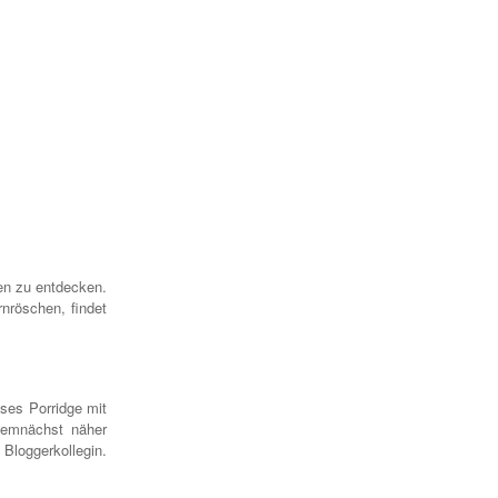
en zu entdecken.
nröschen, findet
eses Porridge mit
demnächst näher
 Bloggerkollegin.