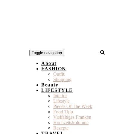
Toggle navigation
About
FASHION
Outfit
Shopping
Beauty
LIFESTYLE
Interior
Lifestyle
Pieces Of The Week
Food Tipp
Vielfältiges Franken
Hochzeitskolumne
Rezepte
TRAVEL