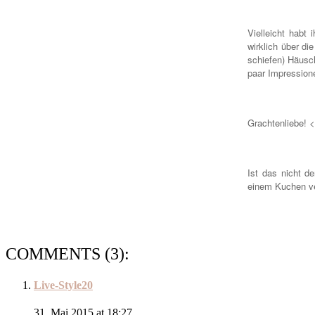
Vielleicht habt 
wirklich über d
schiefen) Häusc
paar Impression
Grachtenliebe! 
Ist das nicht d
einem Kuchen ver
COMMENTS (3):
Live-Style20
31. Mai 2015 at 18:27