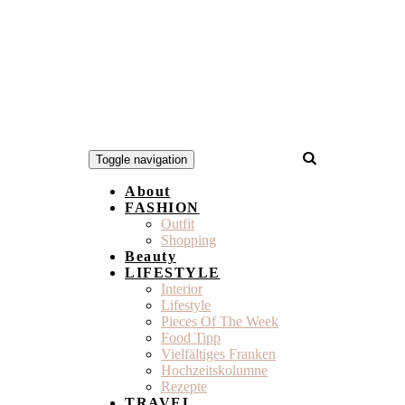
Toggle navigation
About
FASHION
Outfit
Shopping
Beauty
LIFESTYLE
Interior
Lifestyle
Pieces Of The Week
Food Tipp
Vielfältiges Franken
Hochzeitskolumne
Rezepte
TRAVEL