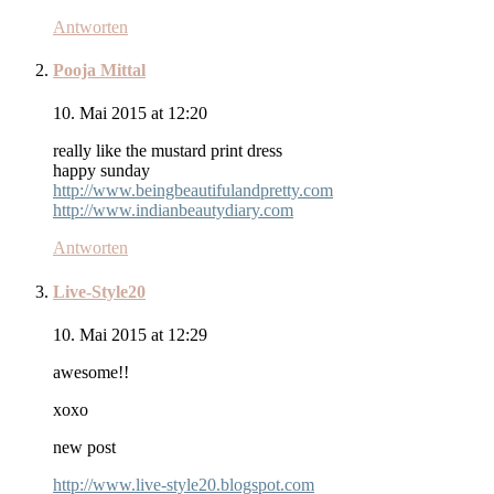
Antworten
Pooja Mittal
10. Mai 2015 at 12:20
really like the mustard print dress
happy sunday
http://www.beingbeautifulandpretty.com
http://www.indianbeautydiary.com
Antworten
Live-Style20
10. Mai 2015 at 12:29
awesome!!
xoxo
new post
http://www.live-style20.blogspot.com