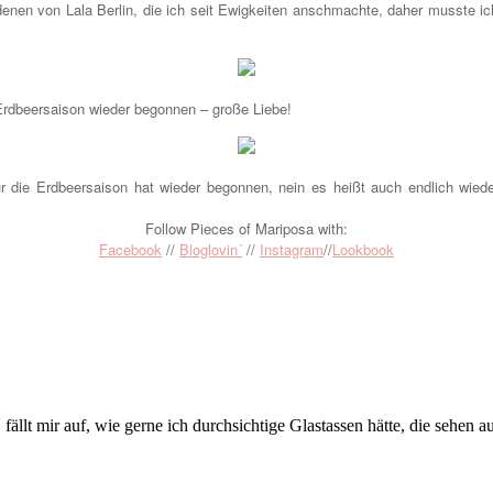
denen von Lala Berlin, die ich seit Ewigkeiten anschmachte, daher musste ich
 Erdbeersaison wieder begonnen – große Liebe!
r die Erdbeersaison hat wieder begonnen, nein es heißt auch endlich wieder
Follow Pieces of Mariposa with:
Facebook
//
Bloglovin´
//
Instagram
//
Lookbook
ällt mir auf, wie gerne ich durchsichtige Glastassen hätte, die sehen au