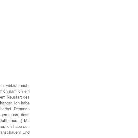
n wirkich nicht
 mich nämlich ein
dem Neustart des
hänger. Ich habe
 herbei. Dennoch
agen muss, dass
tfit aus..:) Mit
or, ich habe den
r anschauen! Und