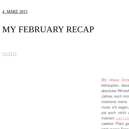
4. MÄRZ 2015
MY FEBRUARY RECAP
OUTFIT
Mit etwas Ver
behaupten, dass 
absoluter Winte
Jahres noch imm
meistens keine 
muss ich sagen,
sie auch nicht 
meinem
Leo-Lo
zweiten Platz g
jetzt meine Fra