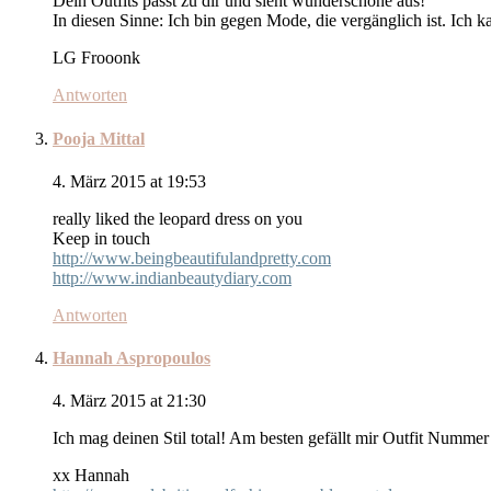
Dein Outfits passt zu dir und sieht wunderschöne aus!
In diesen Sinne: Ich bin gegen Mode, die vergänglich ist. Ich k
LG Frooonk
Antworten
Pooja Mittal
4. März 2015 at 19:53
really liked the leopard dress on you
Keep in touch
http://www.beingbeautifulandpretty.com
http://www.indianbeautydiary.com
Antworten
Hannah Aspropoulos
4. März 2015 at 21:30
Ich mag deinen Stil total! Am besten gefällt mir Outfit Nummer 
xx Hannah