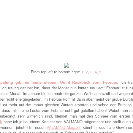
From top left to bottom right:
1
,
2
,
3
,
4
,
5
.
spätung gibt es heute meinen Outfit Rückblick vom Februar.
Ich kan
ich traurig darüber bin, dass der Monat nun hinter uns liegt! Februar ist für
rblues-Monat. Im Januar bin ich nach der ganzen Weihnachtszeit und wegen 
er recht energiegeladen, im Februar kommt dann aber meist der große Durch
Lust mehr auf die immer gleichen Winterklamotten und sehne den Frühling
 dass mir meine Looks vom Februar echt gut gefallen haben! Wobei man s
unbedingt sehr winterlich sind, blendet man mal den Schnee vom ersten Ou
ok
habe ich ja bei einem Kontest von VALMANO mitgemacht und stellt euch v
ewonnen, juhu!!!! Im neuen
VALMANO Magazin
könnt ihr euch alle Gewinne
ge an euch: Welcher Look hat euch im Februar am Besten gefallen?