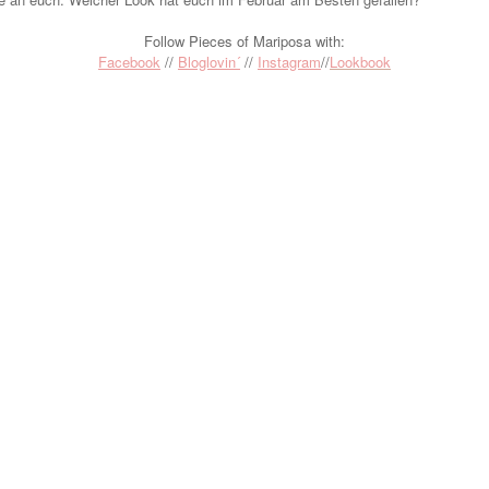
Follow Pieces of Mariposa with:
Facebook
//
Bloglovin´
//
Instagram
//
Lookbook