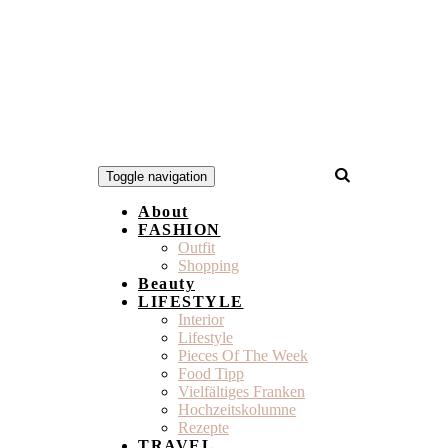
Toggle navigation
About
FASHION
Outfit
Shopping
Beauty
LIFESTYLE
Interior
Lifestyle
Pieces Of The Week
Food Tipp
Vielfältiges Franken
Hochzeitskolumne
Rezepte
TRAVEL