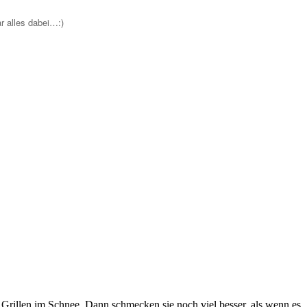
r alles dabei…:)
 Grillen im Schnee. Dann schmecken sie noch viel besser, als wenn es