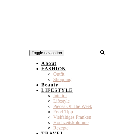
Toggle navigation
About
FASHION
Outfit
Shopping
Beauty
LIFESTYLE
Interior
Lifestyle
Pieces Of The Week
Food Tipp
Vielfältiges Franken
Hochzeitskolumne
Rezepte
TRAVEL