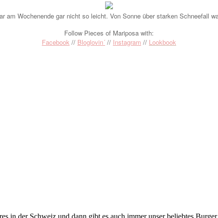
ar am Wochenende gar nicht so leicht. Von Sonne über starken Schneefall wa
Follow Pieces of Mariposa with:
Facebook
//
Bloglovin´
//
Instagram
//
Lookbook
res in der Schweiz und dann gibt es auch immer unser beliebtes Burger