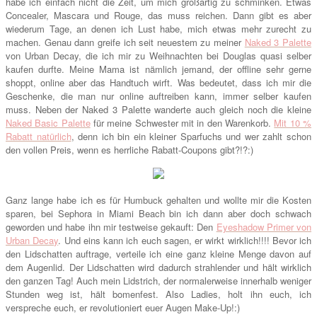
habe ich einfach nicht die Zeit, um mich großartig zu schminken. Etwas
Concealer, Mascara und Rouge, das muss reichen. Dann gibt es aber
wiederum Tage, an denen ich Lust habe, mich etwas mehr zurecht zu
machen. Genau dann greife ich seit neuestem zu meiner
Naked 3 Palette
von Urban Decay, die ich mir zu Weihnachten bei Douglas quasi selber
kaufen durfte. Meine Mama ist nämlich jemand, der offline sehr gerne
shoppt, online aber das Handtuch wirft. Was bedeutet, dass ich mir die
Geschenke, die man nur online auftreiben kann, immer selber kaufen
muss. Neben der Naked 3 Palette wanderte auch gleich noch die kleine
Naked Basic Palette
für meine Schwester mit in den Warenkorb.
Mit 10 %
Rabatt natürlich
, denn ich bin ein kleiner Sparfuchs und wer zahlt schon
den vollen Preis, wenn es herrliche Rabatt-Coupons gibt?!?:)
Ganz lange habe ich es für Humbuck gehalten und wollte mir die Kosten
sparen, bei Sephora in Miami Beach bin ich dann aber doch schwach
geworden und habe ihn mir testweise gekauft: Den
Eyeshadow Primer von
Urban Decay
. Und eins kann ich euch sagen, er wirkt wirklich!!!! Bevor ich
den Lidschatten auftrage, verteile ich eine ganz kleine Menge davon auf
dem Augenlid. Der Lidschatten wird dadurch strahlender und hält wirklich
den ganzen Tag! Auch mein Lidstrich, der normalerweise innerhalb weniger
Stunden weg ist, hält bomenfest. Also Ladies, holt ihn euch, ich
verspreche euch, er revolutioniert euer Augen Make-Up!:)