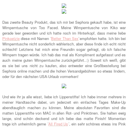
Das zweite Beauty Produkt, das ich mir bei Sephora gekauft habe, ist eine
Wimperntusche von Too Faced. Meine Wimperntusche von Kiko war
gerade leer geworden und ich hatte noch im Hinterkopf, dass meine liebe
Pinkpetzie
diese mit Namen ´
Better Than Sex
`empfohlen hatte. Ich bin bei
Wimperntusche nicht sonderlich wählerisch, aber diese finde ich echt nicht
schlecht! Letztens hat mich eine Freundin sogar gefragt, ob ich falsche
Wimpern tragen würde. Ich hab das mal als Kompliment aufgefasst und es
auch meine guten Wimperntusche zurückgeführt..:) Soweit ich weiß, gibt
es sie bei uns nicht zu kaufen, also entweder eine Großbestellung bei
Sephora online machen und die hohen Versandgebühren so etwas lindern,
oder für den nächsten USA-Urlaub vormerken!
Und wie ihr ja alle wisst, liebe ich Lippenstifte! Ich habe immer mehrere in
meiner Handtasche dabei, um jederzeit ein einfaches Tages Make-Up
abendtauglich machen zu können. Meine absoluten Favoriten sind die
matten Lippenstifte von MAC in allen Rot- und Pinktönen. Sie halten ewig
lange, sind schön deckend und ich liebe das matte Finish! Momentan
trage ich unheimlich gerne ´
All Fired Up
´, ein sehr schönes etwas ins Pink