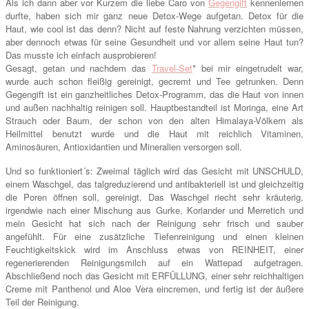
Als ich dann aber vor Kurzem die liebe Caro von
Gegengift
kennenlernen
durfte, haben sich mir ganz neue Detox-Wege aufgetan. Detox für die
Haut, wie cool ist das denn? Nicht auf feste Nahrung verzichten müssen,
aber dennoch etwas für seine Gesundheit und vor allem seine Haut tun?
Das musste ich einfach ausprobieren!
Gesagt, getan und nachdem das
Travel-Set
* bei mir eingetrudelt war,
wurde auch schon fleißig gereinigt, gecremt und Tee getrunken. Denn
Gegengift ist ein ganzheitliches Detox-Programm, das die Haut von innen
und außen nachhaltig reinigen soll. Hauptbestandteil ist Moringa, eine Art
Strauch oder Baum, der schon von den alten Himalaya-Völkern als
Heilmittel benutzt wurde und die Haut mit reichlich Vitaminen,
Aminosäuren, Antioxidantien und Mineralien versorgen soll.
Und so funktioniert´s: Zweimal täglich wird das Gesicht mit UNSCHULD,
einem Waschgel, das talgreduzierend und antibakteriell ist und gleichzeitig
die Poren öffnen soll, gereinigt. Das Waschgel riecht sehr kräuterig,
irgendwie nach einer Mischung aus Gurke, Koriander und Merretich und
mein Gesicht hat sich nach der Reinigung sehr frisch und sauber
angefühlt. Für eine zusätzliche Tiefenreinigung und einen kleinen
Feuchtigkeitskick wird im Anschluss etwas von REINHEIT, einer
regenerierenden Reinigungsmilch auf ein Wattepad aufgetragen.
Abschließend noch das Gesicht mit ERFÜLLUNG, einer sehr reichhaltigen
Creme mit Panthenol und Aloe Vera eincremen, und fertig ist der äußere
Teil der Reinigung.