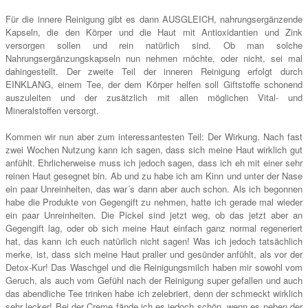
Für die innere Reinigung gibt es dann AUSGLEICH, nahrungsergänzende
Kapseln, die den Körper und die Haut mit Antioxidantien und Zink
versorgen sollen und rein natürlich sind. Ob man solche
Nahrungsergänzungskapseln nun nehmen möchte, oder nicht, sei mal
dahingestellt. Der zweite Teil der inneren Reinigung erfolgt durch
EINKLANG, einem Tee, der dem Körper helfen soll Giftstoffe schonend
auszuleiten und der zusätzlich mit allen möglichen Vital- und
Mineralstoffen versorgt.
Kommen wir nun aber zum interessantesten Teil: Der Wirkung. Nach fast
zwei Wochen Nutzung kann ich sagen, dass sich meine Haut wirklich gut
anfühlt. Ehrlicherweise muss ich jedoch sagen, dass ich eh mit einer sehr
reinen Haut gesegnet bin. Ab und zu habe ich am Kinn und unter der Nase
ein paar Unreinheiten, das war´s dann aber auch schon. Als ich begonnen
habe die Produkte von Gegengift zu nehmen, hatte ich gerade mal wieder
ein paar Unreinheiten. Die Pickel sind jetzt weg, ob das jetzt aber an
Gegengift lag, oder ob sich meine Haut einfach ganz normal regeneriert
hat, das kann ich euch natürlich nicht sagen! Was ich jedoch tatsächlich
merke, ist, dass sich meine Haut praller und gesünder anfühlt, als vor der
Detox-Kur! Das Waschgel und die Reinigungsmilch haben mir sowohl vom
Geruch, als auch vom Gefühl nach der Reinigung super gefallen und auch
das abendliche Tee trinken habe ich zelebriert, denn der schmeckt wirklich
sehr lecker! Bei der Creme fände ich es jedoch schön, wenn es neben der