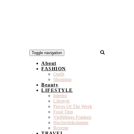
Toggle navigation
About
FASHION
Outfit
Shopping
Beauty
LIFESTYLE
Interior
Lifestyle
Pieces Of The Week
Food Tipp
Vielfältiges Franken
Hochzeitskolumne
Rezepte
TRAVEL