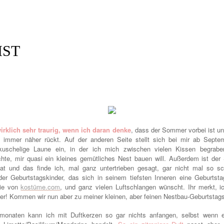
IST
wirklich sehr traurig, wenn ich daran denke
, dass der Sommer vorbei ist un
 immer näher rückt. Auf der anderen Seite stellt sich bei mir ab Septe
kuschelige Laune ein, in der ich mich zwischen vielen Kissen begrabe
hte, mir quasi ein kleines gemütliches Nest bauen will. Außerdem ist de
t und das finde ich, mal ganz untertrieben gesagt, gar nicht mal so sc
der Geburtstagskinder, das sich in seinem tiefsten Inneren eine Geburtstag
ie von
kostüme.com
, und ganz vielen Luftschlangen wünscht. Ihr merkt, ic
er!
Kommen wir nun aber zu meiner kleinen, aber feinen Nestbau-Geburtstag
onaten kann ich mit Duftkerzen so gar nichts anfangen, selbst wenn 