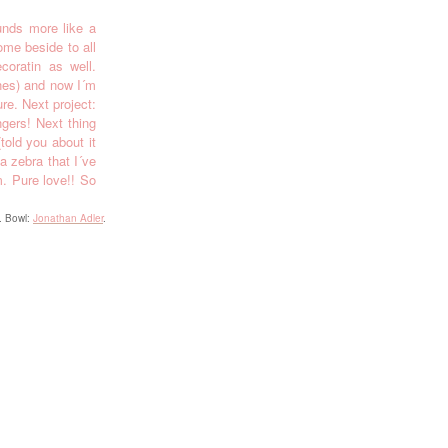
unds more like a
ome beside to all
coratin as well.
ones) and now I´m
re. Next project:
gers! Next thing
told you about it
a zebra that I´ve
m. Pure love!! So
. Bowl:
Jonathan Adler
.