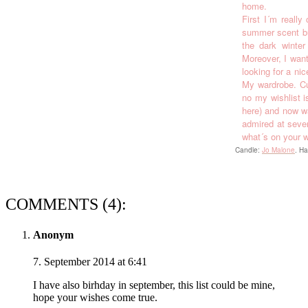
home.
First I´m reall
summer scent but
the dark winter
Moreover, I want
looking for a ni
My wardrobe. Cu
no my wishlist i
here) and now wa
admired at sever
what´s on your w
Candle:
Jo Malone
. H
COMMENTS (4):
Anonym
7. September 2014 at 6:41
I have also birhday in september, this list could be mine,
hope your wishes come true.