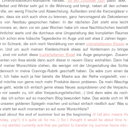
e Limette/Basilikum/Mandarine handelt.
So ein zitroniger Duft
passt aber,
erbst und Winter sehr gut in die Wohnung und bringt, neben all den schwer
nille, ein wenig Frische und Abwechslung. Außerdem sind die Kerzengläser 
n, dass sie sich auch ohne zu brennen, ganz hervorragend als Dekoelemen
its von Nestbau gesprochen haben: In der nächsten Zeit steht eine leic
immers an, denn vor ein paar Wochen habe ich neue Nachttischchen bestellt (
ehnlichst warte und die durchaus eine Umgestaltung des kompletten Raumes r
 ich schon eine hübsche Tagesdecke im Auge und seit etwa 2 Jahren liegen
r im Schrank, die sich noch Verstärkung von einem
cremefarbenem Kissen
u
. Und um auch meinen Kleiderschrank etwas auf Vordermann zu bringen
, sind mir sofort diese
kupferfarbenen Bügel
ins Auge gesprungen. Zusamm
nten von Ikea würde dann auch dieser in neuem Glanz erstrahlen. Dann ha
uf meiner Wunschliste stehen, die weniger mit der Umgestaltung des Schl
 dennoch in meine Cravings-Rubrik geschafft haben. Da wäre zum einen 
. Ich habe euch ja hier bereits die Maske aus der Reihe vorgestellt, von 
und möchte nun gerne noch mehr Produkte davon probieren. Da mein Waschge
e geht, würde ich einfach gerne etwas Neues ausprobieren und die Verpac
 mir seeehr zu, ich alter Verpackungsfetischist..:) Und dann wäre da noc
, das ich schon auf so manchem Blog bewundert habe. Das würde sich im 
 unseren goldenen Spiegeln machen und schaut einfach niedlich aus! Was sa
 steht bei euch momentan so auf eurer Wunschliste?
y sad about the end of summer but as the beginning
of fall also means th
sday, yay!!) it´s quite ok for me..:) So I thought it would be about time 
n my wishlist currently and that are perfect to transfer my summer home into a