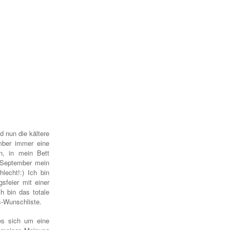
d nun die kältere
mber immer eine
n, in mein Bett
r September mein
hlecht!:)
Ich bin
sfeier mit einer
h bin das totale
s-Wunschliste.
es sich um eine