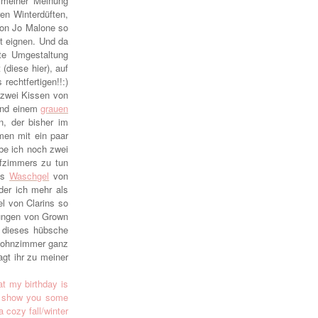
 meiner Meinung
en Winterdüften,
von Jo Malone so
t eignen. Und da
hte Umgestaltung
diese hier), auf
echtfertigen!!:)
 zwei Kissen von
nd einem
grauen
, der bisher im
en mit ein paar
be ich noch zwei
afzimmers zu tun
das
Waschgel
von
der ich mehr als
l von Clarins so
kungen von Grown
h dieses hübsche
Wohnzimmer ganz
gt ihr zu meiner
at my birthday is
to show you some
 cozy fall/winter