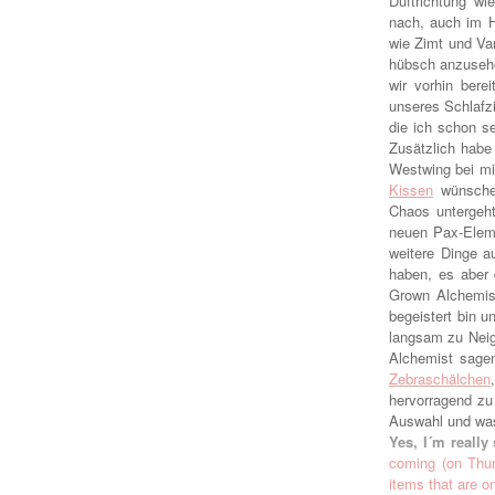
Duftrichtung wi
nach, auch im H
wie Zimt und Va
hübsch anzusehe
wir vorhin bere
unseres Schlafz
die ich schon s
Zusätzlich habe
Westwing bei mi
Kissen
wünschen
Chaos untergeht
neuen Pax-Eleme
weitere Dinge a
haben, es aber
Grown Alchemist
begeistert bin 
langsam zu Neig
Alchemist sagen
Zebraschälchen
hervorragend zu
Auswahl und was
Yes, I´m reall
coming (on Thur
items that are o