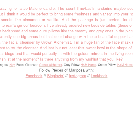
y craving for a Jo Malone candle. The scent lime/basil/mandarine maybe so
 I think it would be perfect to bring some freshness and variety into your h
 scents like cinnamon or vanilla. And the package is just perfect for de
 to rearrange our bedroom. I´ve already ordered new bedside tables (these 
ce bedspread and some cute pillows like the creamy and grey ones in the pictu
rrently one big chaos but that could change with these beautiful copper han
s the facial cleanser by Grown Alchemist. I´m a huge fan of the face mask (
nt to try the cleanser. And last but not least this sweet bowl in the shape of 
al blogs and that would perfectly fit with the golden mirrors in the living roo
ishlist at the moment? Is there anything from my wishlist that you like?
angers:
Hay
. Facial Cleanser:
Grown Alchemist
. Grey Pillow:
H&M Home
. Cream Pillow:
H&M Home
Follow Pieces of Mariposa with:
Facebook
//
Bloglovin´
//
Instagram
//
Lookbook