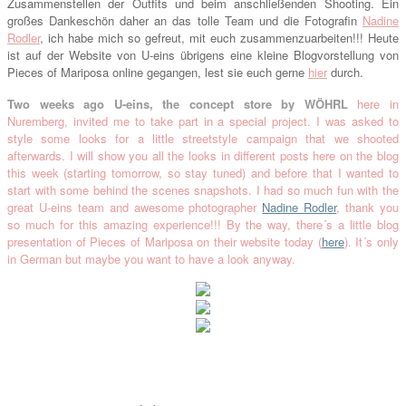
Zusammenstellen der Outfits und beim anschließenden Shooting. Ein
großes Dankeschön daher an das tolle Team und die Fotografin
Nadine
Rodler
, ich habe mich so gefreut, mit euch zusammenzuarbeiten!!! Heute
ist auf der Website von U-eins übrigens eine kleine Blogvorstellung von
Pieces of Mariposa online gegangen, lest sie euch gerne
hier
durch.
Two weeks ago U-eins, the concept store by WÖHRL
here in
Nuremberg
, invited me to take part in a special project. I was asked to
style some looks for a little streetstyle campaign that we shooted
afterwards. I will show you all the looks in different posts here on the blog
this week
(starting tomorrow, so stay tuned)
and before that I wanted to
start with some behind the scenes snapshots. I had so much fun with the
great U-eins team and awesome photographer
Nadine Rodler
, thank you
so much for this amazing experience!!! By the way, there´s a little blog
presentation of Pieces of Mariposa on their website today (
here
). It´s only
in German but maybe you want to have a look anyway.