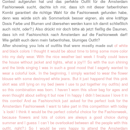
Contest aufgerufen hat und das perfekte Outfit für die Amsterdam
Fashionweek sucht, dachte ich mir, dass ich mit dieser farbenfrohen
Kombi garantiert die richtige Wahl für die Fashionweek gefunden habe,
denn was würde sich als Sommerlook besser eignen, als eine kräftige
Dosis Farbe und Blumen und übersehen werden kann ich damit schließlich
auch nicht, oder?:) Also drückt mir doch bitte ab jetzt fleißig die Daumen,
dass ich mit Fashionchick nach Amsterdam auf die Fashionweek darf!
Wie gefällt euch denn mein farbenfrohes, blumiges Outfit?
After showing you lots of outfits that were mostly made out
of white
and black colors I thought it would be about time to bring some more color
into my daily wear. With the nice weather last week I finally could leave
the house without jacket and tights, what a joy!!! So with the sun shining
and the birds singing I was in such a good mood that I eagerly wanted to
wear a colorful look. In the beginning, I simply wanted to wear the flower
blouse with some destroyed white jeans. But it just happend that this pink
skirt was still lying on my bed (were I use to put together my outfits) and
so this combination was born. I haven´t worn this silver bag for ages and
even thought about selling it but now I´m happy I didn´t because I love it in
this combo! And as Fashionchick just asked for the perfect look for the
Amsterdam Fashionweek I want to take part in this competition with today
´s look! I think it would be the perfect colorful choice for the Fashionweek,
because flowers and lots of colors are always a good choice during
summer and I guess I can´t be overlooked between all the people with this
outfit, right?:) So I would be very happy to attend the Amsterdam