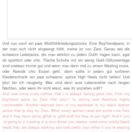
Und nun noch ein paar Wohlfühlkleidungsstücke. Eine Boyfriendjeans, in
der man sich nicht eingeengt fühlt, meine ist von Zara. Genau wie die
schwarze Lederjacke, die man wirklich zu jedem Outfit tragen kann, egal
ob sportlich oder chic. Flache Schuhe mit ein wenig Gold-/Glitzereinlage
sind sowieso immer gut und wenn man dann mal zu einem Meeting muss,
oder Abends chic Essen geht, dann sollte in jedem gut sortieren
Kleiderschrank ein paar schwarze, spitze High Heels nicht fehlen! Und
jetzt bin ich neugierig: Was sind denn eure Lebensretter nach langen
Nächten, oder wenn ihr nicht wisst, was ihr anziehen sollt?
And now some more clothes that I´m always feeling good into. First my
boyfriend jeans by Zara that aren´t to skinny and therefore highly
comfortable. Another beloved item in my wardrobe is my black leather
jacket that is alsy by Zara. What every women need are some cute flats
and if they have some glitter or gold stuff too they´re just right! And if you
´re going to a meeting or a nice dinner you always need some pointy black
heels they are always working and look pretty cool either if you´re wearing