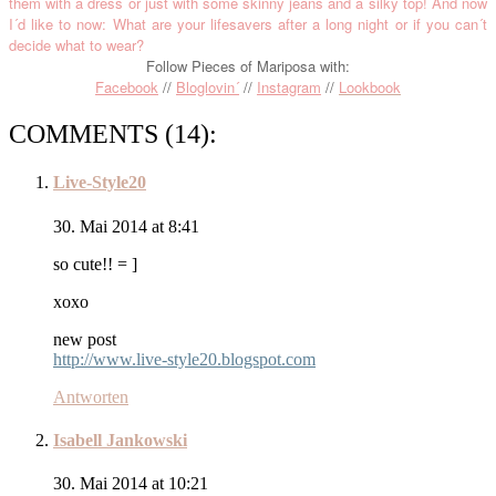
them with a dress or just with some skinny jeans and a silky top! And now
I´d like to now: What are your lifesavers after a long night or if you can´t
decide what to wear?
Follow Pieces of Mariposa with:
Facebook
//
Bloglovin´
//
Instagram
//
Lookbook
COMMENTS (14):
Live-Style20
30. Mai 2014 at 8:41
so cute!! = ]
xoxo
new post
http://www.live-style20.blogspot.com
Antworten
Isabell Jankowski
30. Mai 2014 at 10:21