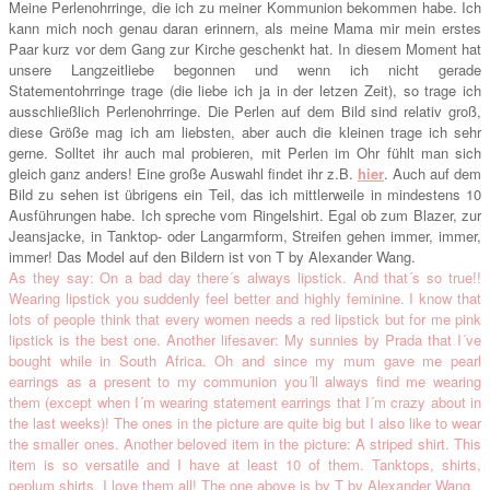
Meine Perlenohrringe, die ich zu meiner Kommunion bekommen habe. Ich
kann mich noch genau daran erinnern, als meine Mama mir mein erstes
Paar kurz vor dem Gang zur Kirche geschenkt hat. In diesem Moment hat
unsere Langzeitliebe begonnen und wenn ich nicht gerade
Statementohrringe trage (die liebe ich ja in der letzen Zeit), so trage ich
ausschließlich Perlenohrringe. Die Perlen auf dem Bild sind relativ groß,
diese Größe mag ich am liebsten, aber auch die kleinen trage ich sehr
gerne. Solltet ihr auch mal probieren, mit Perlen im Ohr fühlt man sich
gleich ganz anders! Eine große Auswahl findet ihr z.B.
hier
.
Auch auf dem
Bild zu sehen ist übrigens ein Teil, das ich mittlerweile in mindestens 10
Ausführungen habe. Ich spreche vom Ringelshirt. Egal ob zum Blazer, zur
Jeansjacke, in Tanktop- oder Langarmform, Streifen gehen immer, immer,
immer! Das Model auf den Bildern ist von T by Alexander Wang.
As they say: On a bad day there´s always lipstick. And that´s so true!!
Wearing lipstick you suddenly feel better and highly feminine. I know that
lots of people think that every women needs a red lipstick but for me pink
lipstick is the best one. Another lifesaver: My sunnies by Prada that I´ve
bought while in South Africa. Oh and since my mum gave me pearl
earrings as a present to my communion you´ll always find me wearing
them (except when I´m wearing statement earrings that I´m crazy about in
the last weeks)! The ones in the picture are quite big but I also like to wear
the smaller ones.
Another beloved item in the picture: A striped shirt. This
item is so versatile and I have at least 10 of them. Tanktops, shirts,
peplum shirts, I love them all! The one above is by T by Alexander Wang.