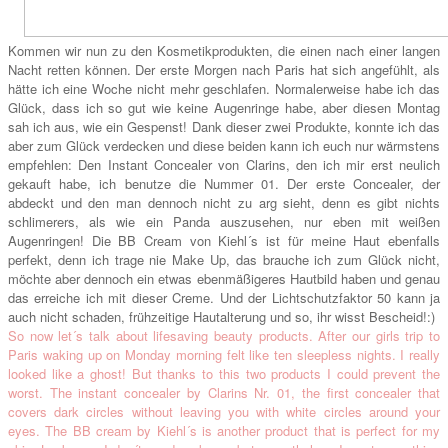
Kommen wir nun zu den Kosmetikprodukten, die einen nach einer langen
Nacht retten können. Der erste Morgen nach Paris hat sich angefühlt, als
hätte ich eine Woche nicht mehr geschlafen. Normalerweise habe ich das
Glück, dass ich so gut wie keine Augenringe habe, aber diesen Montag
sah ich aus, wie ein Gespenst! Dank dieser zwei Produkte, konnte ich das
aber zum Glück verdecken und diese beiden kann ich euch nur wärmstens
empfehlen: Den Instant Concealer von Clarins, den ich mir erst neulich
gekauft habe, ich benutze die Nummer 01. Der erste Concealer, der
abdeckt und den man dennoch nicht zu arg sieht, denn es gibt nichts
schlimerers, als wie ein Panda auszusehen, nur eben mit weißen
Augenringen! Die BB Cream von Kiehl´s ist für meine Haut ebenfalls
perfekt, denn ich trage nie Make Up, das brauche ich zum Glück nicht,
möchte aber dennoch ein etwas ebenmäßigeres Hautbild haben und genau
das erreiche ich mit dieser Creme. Und der Lichtschutzfaktor 50 kann ja
auch nicht schaden, frühzeitige Hautalterung und so, ihr wisst Bescheid!:)
So now let´s talk about lifesaving beauty products. After our girls trip to
Paris waking up on Monday morning felt like ten sleepless nights. I really
looked like a ghost! But thanks to this two products I could prevent the
worst. The instant concealer by Clarins Nr. 01, the first concealer that
covers dark circles without leaving you with white circles around your
eyes. The BB cream by Kiehl´s is another product that is perfect for my