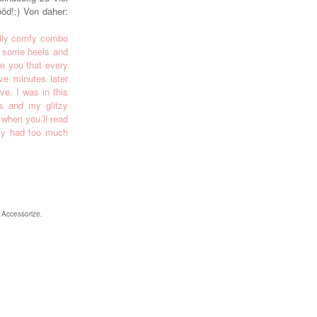
ööd!:) Von daher:
ally comfy combo
nd some heels and
se you that every
ve minutes later
ve. I was in this
s and my glitzy
 when you´ll read
tely had too much
 Accessorize.