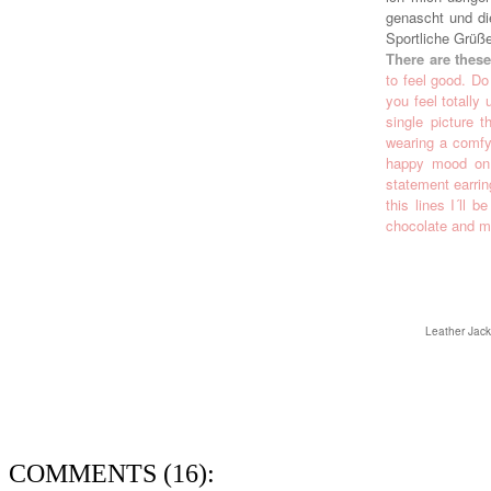
genascht und die
Sportliche Grüß
There are thes
to feel good. Do
you feel totally
single picture 
wearing a comfy 
happy mood on 
statement earri
this lines I´ll 
chocolate and my
Leather Jack
COMMENTS (16):