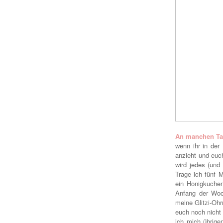
An manchen Tag
wenn ihr in der
anzieht und euch
wird jedes (und
Trage ich fünf M
ein Honigkuchen
Anfang der Woch
meine Glitzi-Ohrr
euch noch nicht 
ich mich übrige