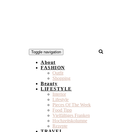
Toggle navigation
About
FASHION
Outfit
Shopping
Beauty
LIFESTYLE
Interior
Lifestyle
Pieces Of The Week
Food Tipp
Vielfältiges Franken
Hochzeitskolumne
Rezepte
TRAVEL