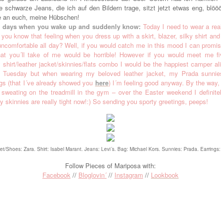
 schwarze Jeans, die ich auf den Bildern trage, sitzt jetzt etwas eng, blöö
e an euch, meine Hübschen!
e days when you wake up and suddenly know:
Today I need to wear a re
 you know that feeling when you dress up with a skirt, blazer, silky shirt a
 uncomfortable all day? Well, if you would catch me in this mood I can promi
that you´ll take of me would be horrible! However if you would meet me fi
shirt/leather jacket/skinnies/flats combo I would be the happiest camper ali
Tuesday but when wearing my beloved leather jacket, my Prada sunnie
ngs (that I´ve already showed you
here
) I´m feeling good anyway. By the way,
be sweating on the treadmill in the gym – over the Easter weekend I defini
 skinnies are really tight now!:) So sending you sporty greetings, peeps!
et/Shoes: Zara. Shirt: Isabel Marant. Jeans: Levi´s. Bag: Michael Kors. Sunnies: Prada. Earrings:
Follow Pieces of Mariposa with:
Facebook
//
Bloglovin´
//
Instagram
//
Lookbook