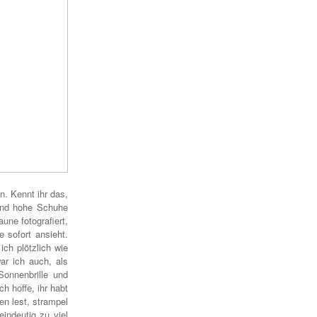
. Kennt ihr das,
 und hohe Schuhe
une fotografiert,
 sofort ansieht.
ich plötzlich wie
ar ich auch, als
onnenbrille und
 hoffe, ihr habt
en lest, strampel
indeutig zu viel