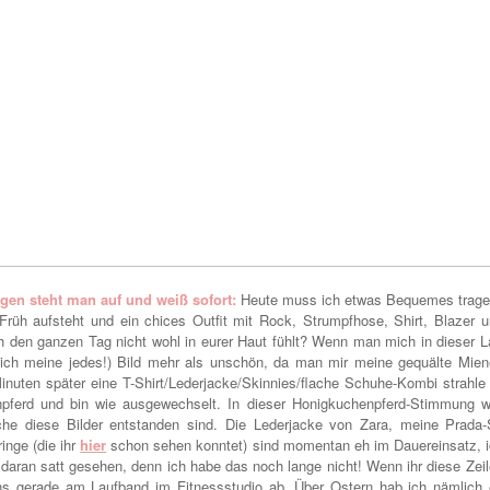
en steht man auf und weiß sofort:
Heute muss ich etwas Bequemes tragen
 Früh aufsteht und ein chices Outfit mit Rock, Strumpfhose, Shirt, Blazer
 den ganzen Tag nicht wohl in eurer Haut fühlt? Wenn man mich in dieser La
 ich meine jedes!) Bild mehr als unschön, da man mir meine gequälte Miene
inuten später eine T-Shirt/Lederjacke/Skinnies/flache Schuhe-Kombi strahle 
pferd und bin wie ausgewechselt. In dieser Honigkuchenpferd-Stimmung w
e diese Bilder entstanden sind. Die Lederjacke von Zara, meine Prada-S
inge (die ihr
hier
schon sehen konntet) sind momentan eh im Dauereinsatz, ich
daran satt gesehen, denn ich habe das noch lange nicht! Wenn ihr diese Zeil
ns gerade am Laufband im Fitnessstudio ab. Über Ostern hab ich nämlich e