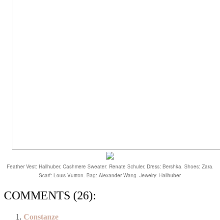
Feather Vest: Hallhuber. Cashmere Sweater: Renate Schuler. Dress: Bershka. Shoes: Zara.
Scarf: Louis Vuitton. Bag: Alexander Wang. Jewelry:
Hallhuber.
COMMENTS (26):
Constanze