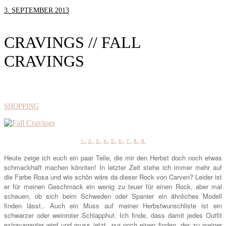
3. SEPTEMBER 2013
CRAVINGS // FALL
CRAVINGS
SHOPPING
1.
,
2.
,
3.
,
4.
,
5.
,
6.
,
7.
,
8.
,
9.
Heute zeige ich euch ein paar Teile, die mir den Herbst doch noch etwas
schmackhaft machen könnten! In letzter Zeit stehe ich immer mehr auf
die Farbe Rosa und wie schön wäre da dieser Rock von Carven? Leider ist
er für meinen Geschmack ein wenig zu teuer für einen Rock, aber mal
schauen, ob sich beim Schweden oder Spanier ein ähnliches Modell
finden lässt.. Auch ein Muss auf meiner Herbstwunschliste ist ein
schwarzer oder weinroter Schlapphut. Ich finde, dass damit jedes Outfit
extravaganter wird und muss jetzt nur noch einen finden, der zu meiner