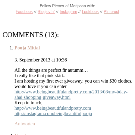
Follow Pieces of Mariposa with:
Facebook
//
Bloglovin´
//
Instagram
//
Lookbook
//
Pinterest
COMMENTS (13):
Pooja Mittal
3. September 2013 at 10:36
All the things are perfect fir autumm…
I really like that pink skirt..
I am hosting my first ever giveaway, you can win $30 clothes,
would love if you can enter
http://www.beingbeautifulandpretty.com/2013/08/my-bday-
ahai-shopping-giveaway.html
Keep in touch,
http://www.beingbeautifulandpretty.com
http://instagram.com/beingbeautifulpooja
Antworten