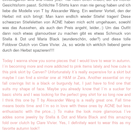
Gesichtsform passt. Schlichte T-Shirts kann man nie genug haben und ich
liebe die Modelle von T by Alexander Wang. Ein weiterer Vorteil, den der
Herbst mit sich bringt: Man kann endlich wieder Stiefel tragen! Diese
schwarzen Stiefeletten von ACNE haben mich echt umgehauen, sowohl
was das Aussehen, als auch den Preis angeht, leider..:) Um das Outfit
dann noch etwas glamouröser zu machen gibt es etwas Schmuck von
Stella & Dot und Maria Black (wunderschön, oder?) und diese tolle
Foldover Clutch von Clare Vivier. Ja, so würde ich wirklich liebend gerne
durch den Herbst spazieren!!!!
Today I wanna show you some pieces that I would love to wear in autumn.
I´m becoming more and more addicted to pink items lately and how cute is
this pink skirt by Carven? Unfortunately it´s really expensive for a skirt but
maybe I can find a similar one at H&M or Zara. Another essential on my
fall cravings list is a black or burgundy hat, I just have to find one that
suits my shape of face. Maybe you already know that I´m a sucker for
basic shirts and I was looking for the perfect grey shirt for so long now and
I think this one by T by Alexander Wang is a really great one. Fall time
means boots time and I´m so in love with these ones by ACNE but less
enthusiastic with the price..:) To make the look more glamorous I´ve
addes some jewelry by Stella & Dot and Maria Black and this amazing
fold over clutch by Clare Vivier. Yes, I definitely want to wear this as my
favorite autumn look!!