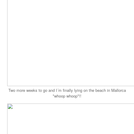
Two more weeks to go and I´m finally lying on the beach in Mallorca
*whoop whoop*!!