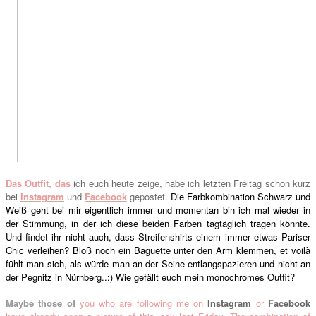
Das Outfit
, das
ich euch heute zeige, habe ich letzten Freitag schon kurz
bei
Instagram
und
Facebook
ge
post
et
.
Die Farbkombination Schwarz und
Weiß geht bei mir eigentlich immer und momentan bin ich mal wieder in
der Stimmung, in der ich diese beiden Farben tagtäglich tragen könnte.
Und findet ihr nicht auch, dass Streifenshirts einem immer etwas Pariser
Chic verleihen? Bloß noch ein Baguette unter den Arm klemmen, et voilà
fühlt man sich, als würde man an der Seine entlangspazieren und nicht an
der Pegnitz in Nürnberg..:) Wie gefällt euch mein monochromes Outfit?
Maybe t
hose of
you who are following me on
Instagram
or
Face
book