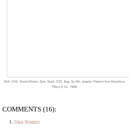
Shirt: COS. Shorts/Shoes: Zara. Scarf: COS. Bag: Su-Shi.
Jewelry
: Present from Barcelona,
Tiffany & Co., H&
M.
COMMENTS (16):
Nina Wagner