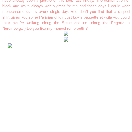
have alread
y seen a picture of
this look
last
Frida
y. The combination of
black and white always works great for me and
these days
I could wear
monochrome outfi
ts every single day. And
don´t you fi
nd that a striped
shirt gives you some Parisi
an chic?
Just
buy a baguette
et voil
à
you could
think you´re wal
king along the Seine and not along the Pegnitz in
Nuremberg
..:)
Do you like my monochrome outfit?