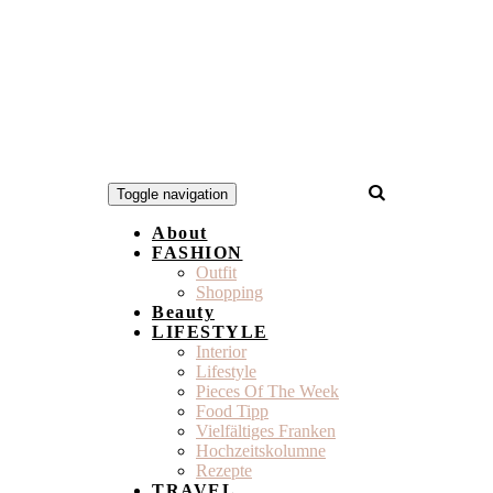
Toggle navigation
About
FASHION
Outfit
Shopping
Beauty
LIFESTYLE
Interior
Lifestyle
Pieces Of The Week
Food Tipp
Vielfältiges Franken
Hochzeitskolumne
Rezepte
TRAVEL