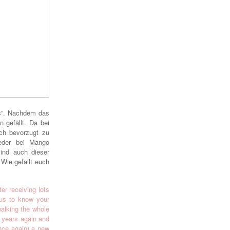
s”.
Nachdem das
n gefällt. Da
bei
ich bevorzugt zu
der bei
Mango
ind auch diese
r
 Wie gefällt euch
ter receiving lots
ous to know your
walkin
g t
he whole
e years
again and
n
ce again) a new