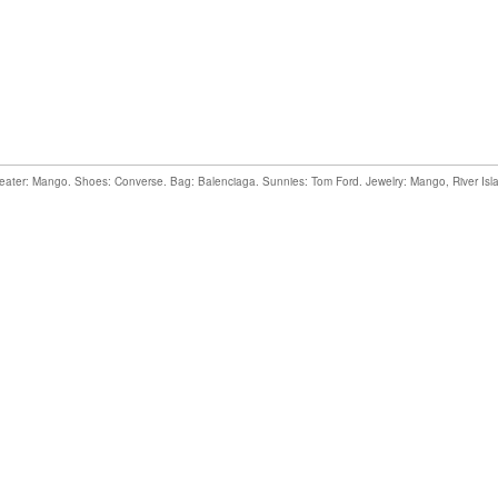
eater
: Mango. Shoes: Converse. B
ag: Balenciaga. Sunnies: Tom Ford. Jewelry: Mango,
River Isl