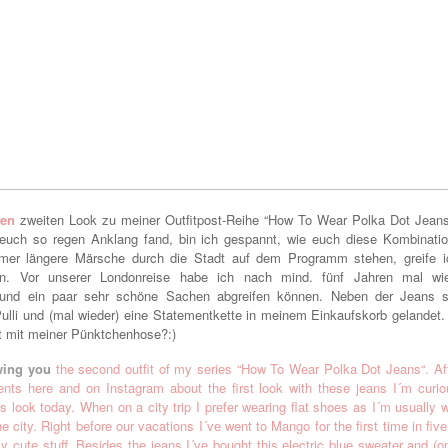
 den
zweiten Look zu meiner
Outfitpost-Reihe “How To Wear Polka Dot Jean
i euch so regen Anklang fand, bin ich gespannt, wie euch die
s
e Kombinatio
mmer längere Märsche
durch die Sta
dt auf dem Programm stehe
n, greife 
n
.
Vor unserer Londonreise habe ich nach mind.
fünf
Jahren
mal wie
und
ein paa
r sehr schöne Sachen abgreifen können
. N
eben der Jeans s
ulli
und (
mal wieder) eine
Statementk
et
te
in meinem Einkaufskorb gelandet
.
t mit meiner
Pünktchenhose?:)
wing you
the second out
fit of my series “How To Wear Polka Dot Jean
s
“. Af
nts here and on Instagram about the
first look with these jeans I´m curi
is look today
. When on a city trip I prefer wearing flat shoes as I´m usu
al
ly 
he city.
Right before our va
catio
ns I´v
e went to
Mango
for the first time in fiv
lly
cute stuff. Besides the jeans I´ve bought th
is
electric blue sweater and (o