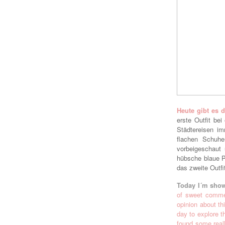
Heu
te gibt es
erste Outfit be
Städtereisen i
flachen Schuhe
vorbeigeschaut
hü
bsche
blaue P
das zweite Outfi
To
day I´m sho
of sweet comme
opinion about th
day to explore t
found some rea