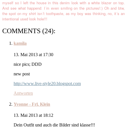
myself
so I
left the house
in this
denim look
with a white blazer on to
p
.
And see what happend: I´m even smiling on the pictures!:) Oh and btw,
the spot on
my shirt isn´t
toothpast
e, a
s my boy was thinking, no, it´s
an
intentional used look hole!!!
COMMENTS (24):
kamila
13. Mai 2013 at 17:30
nice pics; DDD
new post
http://www.live-style20.blogspot.com
Antworten
Yvonne - Frl. Klein
13. Mai 2013 at 18:12
Dein Outfit und auch die Bilder sind klasse!!!