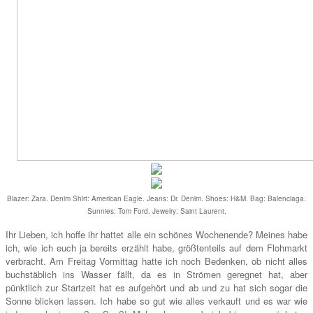
Blazer: Zara. Denim Shirt: American Eagle. Jeans: Dr. Deni
m. Shoes: H&M.
Bag: Balenciaga.
Sun
nies: Tom Ford. Jewelry
: Saint Laurent.
Ihr Lieben,
ich hoffe ihr
hattet alle ein schönes
Wochenende? Mein
es habe
ich
, wie ich euch ja bereits
erzählt habe, größtenteil
s
auf dem Flohmarkt
verbracht. Am Freitag Vormittag hatte ich noch Bedenken, ob nicht alles
buchstäblich in
s Wasser f
ällt, da es in Strömen geregnet hat
, aber
pünk
tlich zu
r
Startzeit hat es aufgehört und ab un
d zu
hat sich sogar die
Sonne blicken las
sen
.
Ich
habe so gut wie alles verkauft und
es war wie