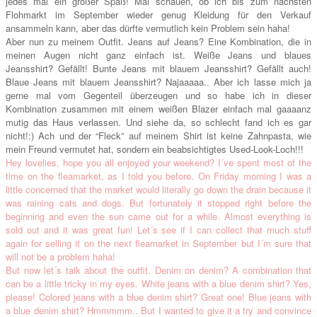
jedes mal
ein großer Spaß
! Mal schauen,
ob ich bis zum nächsten
F
lohmarkt im September wieder genug Kleidung für den Verkauf
ansammeln kann, aber das dürft
e vermutlich kein Problem sein haha!
Aber nun zu meinem Outfit. Jeans auf Jeans? Eine Kombination, die in
meinen Augen nicht ganz einfach ist. Weiße Jeans und blaues
Jeansshirt? Gefällt! Bunte Jeans mit blauem Jeansshirt? Gefällt auch!
Blaue Jeans mit blauem Jeansshirt? Najaaaaa.. Aber ich lasse mich ja
gerne mal vom Gegenteil überzeugen und so habe ich in dieser
Kombination zusammen mit einem weißen Blazer einfach mal gaaaanz
mutig das Haus verlassen. Und siehe da, so schlecht fand ich es gar
nicht!:)
Ach und der “Fleck” auf meinem Shirt ist keine Zahnpasta, wie
mein Freund
vermutet hat, sondern ein beabsichtigte
s
Used-Look-Loch
!!!
Hey lovelies
, hope you all enjoyed your weekend? I
´ve
spent most of the
time on the fleamarket, as I told you before. On Friday
morning I was a
little concerned
that the market would literally
go
down the drai
n because it
w
as raining cat
s and dogs.
B
ut fortunately it stopped r
ight
befor
e the
beginnin
g and even the sun came out for a while.
Almost everything is
sold out and it w
as great f
un! Let´s see if I can collect that much stuff
again for selling
it on the next fleamarket in September but I
´m sure that
will not be a problem haha!
But
now let´s talk about the outfit
. Deni
m on denim? A combination that
can be a little tri
cky in my eyes.
W
hite
jeans
with a blue denim shirt? Yes,
please!
C
olored jeans with a blue denim
shirt
? Great one!
B
lue jean
s with
a blue denim shirt? Hmmmmm.. But
I wanted to give it a tr
y
and
convince